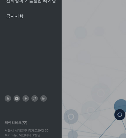
전화성의 기술창업 타기팅
공지사항
씨엔티테크(주)
서울시 서대문구 증가로29길 35
북가좌동, 씨엔티테크빌딩