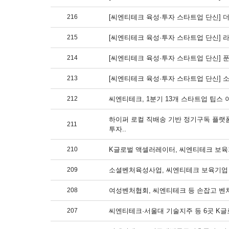
216
[씨엔티테크 육성·투자 스타트업 단신] 더바
215
[씨엔티테크 육성·투자 스타트업 단신] 라피
214
[씨엔티테크 육성·투자 스타트업 단신] 
213
[씨엔티테크 육성·투자 스타트업 단신] 소
212
씨엔티테크, 1분기 13개 스타트업 팁스 이
하이퍼 로컬 직배송 기반 정기구독 플랫폼
211
투자..
210
K글로벌 액셀러레이터, 씨엔티테크 보육기
209
소셜벤처육성사업, 씨엔티테크 보육기업 모
208
여성벤처협회, 씨엔티테크 등 손잡고 벤처
207
씨엔티테크·서울대 기술지주 등 6곳 K글