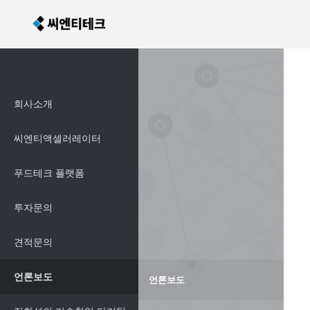
회사소개
씨엔티액셀러레이터
푸드테크 플랫폼
투자문의
견적문의
언론보도
언론보도