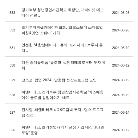
경기북부 청년창업사관학교 회장단, 프라이빗 데모
533
2024-08-26
데이 성료 ..
초기투자액셀러레이터협회, ‘크로스보더 스타트업
532
2024-08-26
피칭&밋업 스퀘어’ 개최 ..
안전한 AI 합성데이터…큐빅, 프리시리즈A 투자 유
531
2024-08-19
치 ..
패션 중개플랫폼 ‘슬로크’ 씨엔티테크로부터 투자 유
530
2024-08-19
치 ..
코스포 ‘컴업 2024’, 맞춤형 성장프로그램 도입 ..
529
2024-08-19
씨엔티테크, 경기북부 청년창업사관학교 '비즈매칭
528
2024-08-19
데이-글로벌 창업이야기' 네트..
펀치랩, 씨엔티테크 x DB드림빅 투자...팁스 프로그
527
2024-08-14
램 선정 ..
씨엔티테크, 초기창업패키지 선정 기업 대상 '101멘
526
2024-08-12
토링' 운영 ..