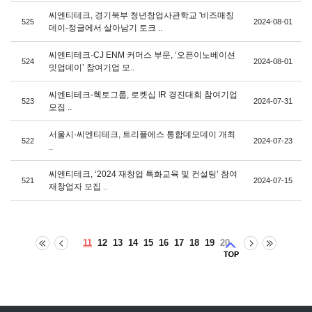
씨엔티테크, 경기북부 청년창업사관학교 '비즈매칭
525
2024-08-01
데이-정글에서 살아남기 토크 ..
씨엔티테크·CJ ENM 커머스 부문, ‘오픈이노베이션
524
2024-08-01
밋업데이’ 참여기업 모..
씨엔티테크-헥토그룹, 로켓십 IR 경진대회 참여기업
523
2024-07-31
모집 ..
서울시·씨엔티테크, 트리플에스 통합데모데이 개최
522
2024-07-23
..
씨엔티테크, ‘2024 재창업 특화교육 및 컨설팅’ 참여
521
2024-07-15
재창업자 모집 ..
11
12
13
14
15
16
17
18
19
20