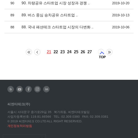
90. 차량공유 스타트업 시장 성장과 경쟁 ..
90
2019-10-20
89. 버스 중심 승차공유 스타트업 ..
89
2019-10-13
88. 국내 패션테크 스타트업 시장의 다변화 ..
88
2019-10-06
21
22
23
24
25
26
27
씨엔티테크(주)
서울시 서대문구 증가로29길 35
북가좌동, 씨엔티테크빌딩
사업자등록번호: 119.81.66566
TEL: 02.309.0380
FAX: 02.309.0381
© 2019 씨엔티테크 CO.LTD ALL RIGHT RESERVED.
개인정보처리방침