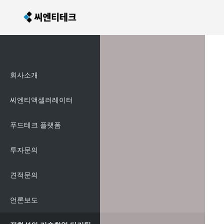
회사소개
씨엔티액셀러레이터
푸드테크 플랫폼
투자문의
견적문의
언론보도