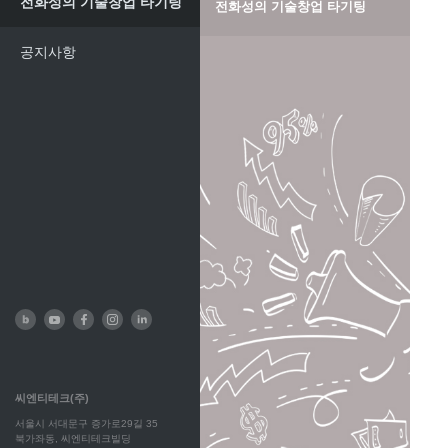
전화성의 기술창업 타기팅
전화성의 기술창업 타기팅
공지사항
씨엔티테크(주)
서울시 서대문구 증가로29길 35
북가좌동, 씨엔티테크빌딩