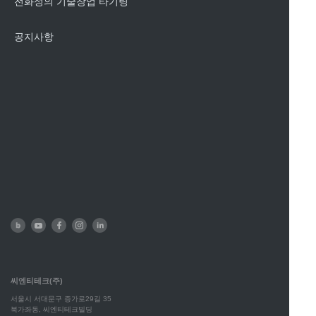
전화성의 기술창업 타기팅
공지사항
씨엔티테크(주)
서울시 서대문구 증가로29길 35
북가좌동, 씨엔티테크빌딩