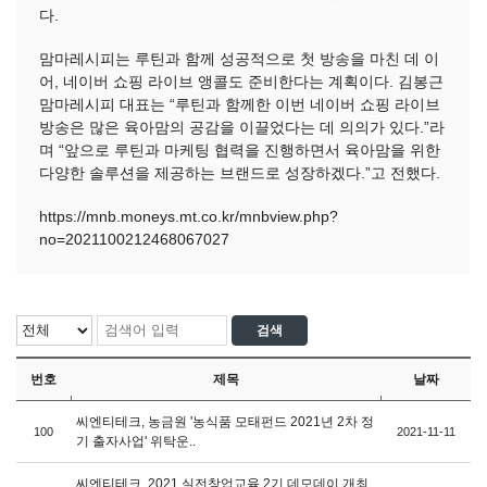
다.
맘마레시피는 루틴과 함께 성공적으로 첫 방송을 마친 데 이
어, 네이버 쇼핑 라이브 앵콜도 준비한다는 계획이다. 김봉근
맘마레시피 대표는 “루틴과 함께한 이번 네이버 쇼핑 라이브
방송은 많은 육아맘의 공감을 이끌었다는 데 의의가 있다.”라
며 “앞으로 루틴과 마케팅 협력을 진행하면서 육아맘을 위한
다양한 솔루션을 제공하는 브랜드로 성장하겠다.”고 전했다.
https://mnb.moneys.mt.co.kr/mnbview.php?
no=2021100212468067027
번호
제목
날짜
씨엔티테크, 농금원 '농식품 모태펀드 2021년 2차 정
100
2021-11-11
기 출자사업' 위탁운..
씨엔티테크, 2021 실전창업교육 2기 데모데이 개최