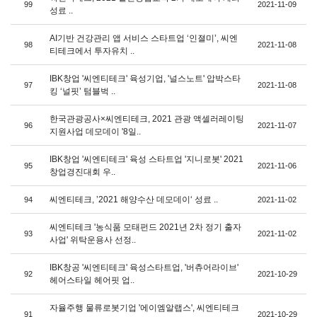
99
2021-11-09
성료 ..
AI기반 건강관리 앱 서비스 스타트업 ‘인졀미’, 씨엔
98
2021-11-08
티테크에서 투자유치 ..
IBK창업 '씨엔티테크' 육성기업, '널스노트' 압박스타
97
2021-11-08
킹 ‘널핏’ 텀블벅 ..
한국관광공사×씨엔티테크, 2021 관광 액셀러레이팅
96
2021-11-07
지원사업 데모데이 '8일..
IBK창업 '씨엔티테크' 육성 스타트업 '지니로봇' 2021
95
2021-11-06
창업경진대회 우..
씨엔티테크, ’2021 해양수산 데모데이‘ 성료 ..
94
2021-11-02
씨엔티테크 '농식품 모태펀드 2021년 2차 정기 출자
93
2021-11-02
사업' 위탁운용사 선정..
IBK창공 '씨엔티테크' 육성스타트업, '버츄어라이브'
92
2021-10-29
헤어스타일 헤어핏 업..
자율주행 물류로봇기업 '에이엠알랩스', 씨엔티테크
91
2021-10-29