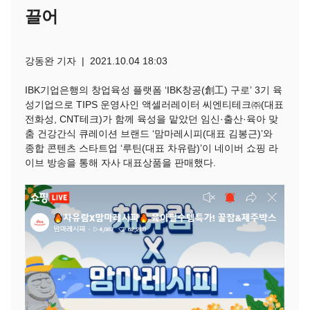
끌어
강동완 기자 | 2021.10.04 18:03
IBK기업은행의 창업육성 플랫폼 ‘IBK창공(創工) 구로’ 3기 육
성기업으로 TIPS 운영사인 액셀러레이터 씨엔티테크㈜(대표
전화성, CNT테크)가 함께 육성을 맡았던 임신·출산
·
육아 맞
춤 건강간식 큐레이션 브랜드 ‘맘마레시피(대표 김봉근)’와
종합 콘텐츠 스타트업 ‘루틴(대표 차유람)’이 네이버 쇼핑 라
이브 방송을 통해 자사 대표상품을 판매했다.