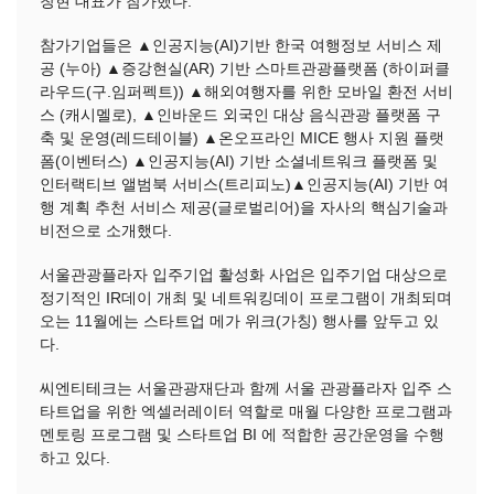
창현 대표가 참가했다.
참가기업들은 ▲인공지능(AI)기반 한국 여행정보 서비스 제
공 (누아) ▲증강현실(AR) 기반 스마트관광플랫폼 (하이퍼클
라우드(구.임퍼펙트)) ▲해외여행자를 위한 모바일 환전 서비
스 (캐시멜로), ▲인바운드 외국인 대상 음식관광 플랫폼 구
축 및 운영(레드테이블) ▲온오프라인 MICE 행사 지원 플랫
폼(이벤터스) ▲인공지능(AI) 기반 소셜네트워크 플랫폼 및
인터랙티브 앨범북 서비스(트리피노)▲인공지능(AI) 기반 여
행 계획 추천 서비스 제공(글로벌리어)을 자사의 핵심기술과
비전으로 소개했다.
서울관광플라자 입주기업 활성화 사업은 입주기업 대상으로
정기적인 IR데이 개최 및 네트워킹데이 프로그램이 개최되며
오는 11월에는 스타트업 메가 위크(가칭) 행사를 앞두고 있
다.
씨엔티테크는 서울관광재단과 함께 서울 관광플라자 입주 스
타트업을 위한 엑셀러레이터 역할로 매월 다양한 프로그램과
멘토링 프로그램 및 스타트업 BI 에 적합한 공간운영을 수행
하고 있다.