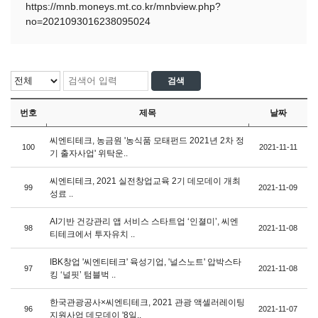
https://mnb.moneys.mt.co.kr/mnbview.php?
no=2021093016238095024
번호
제목
날짜
씨엔티테크, 농금원 '농식품 모태펀드 2021년 2차 정
100
2021-11-11
기 출자사업' 위탁운..
씨엔티테크, 2021 실전창업교육 2기 데모데이 개최
99
2021-11-09
성료 ..
AI기반 건강관리 앱 서비스 스타트업 ‘인졀미’, 씨엔
98
2021-11-08
티테크에서 투자유치 ..
IBK창업 '씨엔티테크' 육성기업, '널스노트' 압박스타
97
2021-11-08
킹 ‘널핏’ 텀블벅 ..
한국관광공사×씨엔티테크, 2021 관광 액셀러레이팅
96
2021-11-07
지원사업 데모데이 '8일..