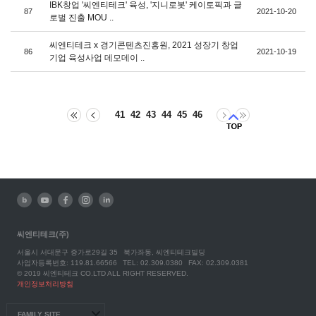
IBK창업 '씨엔티테크' 육성, '지니로봇' 케이토픽과 글
87
2021-10-20
로벌 진출 MOU ..
씨엔티테크 x 경기콘텐츠진흥원, 2021 성장기 창업
86
2021-10-19
기업 육성사업 데모데이 ..
41
42
43
44
45
46
씨엔티테크(주)
서울시 서대문구 증가로29길 35
북가좌동, 씨엔티테크빌딩
사업자등록번호: 119.81.66566
TEL: 02.309.0380
FAX: 02.309.0381
© 2019 씨엔티테크 CO.LTD ALL RIGHT RESERVED.
개인정보처리방침
FAMILY SITE