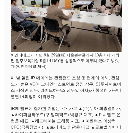
씨엔티테크가 지난 9월 29일(화) 서울관광플라자 10층에서 개최
된 입주보육기업 9월 IR DAY를 성공적으로 마무리 했다고 밝혔
다.(씨엔티테크 제공)
이 날 열린 IR 데이에는 관광펀드 조성 및 업계의 이해, 관심
도가 높은 VC(마그나인베스트먼트 정명 상무, SJ투자파트너
스 김상민 상무, 라이트하우스 정무일 이사)가 참석한 가운데
열띤 IR피칭이 이뤄졌다.
IR에 발표에 참가한 기업은 7개 사로 ▲(주)누아 최충열이사,
▲하이퍼클라우드(구.임퍼펙트) 박경규 대표, ▲캐시멜로 윤
형운 대표, ▲레드테이블 도해용 대표, ▲이벤터스 이상혁
CFO(공동창업자), ▲트리피노 염광윤 대표 ▲글로벌리어 이