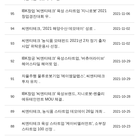
IBK창업 '씨엔티테크' 육성 스타트업 '지니로봇' 2021
95
2021-11-06
창업경진대회 우..
씨엔티테크, ’2021 해양수산 데모데이‘ 성료 ..
94
2021-11-02
씨엔티테크 '농식품 모태펀드 2021년 2차 정기 출자
93
2021-11-02
사업' 위탁운용사 선정..
IBK창공 '씨엔티테크' 육성스타트업, '버츄어라이브'
92
2021-10-29
헤어스타일 헤어핏 업..
자율주행 물류로봇기업 '에이엠알랩스', 씨엔티테크
91
2021-10-29
투자 유치 ..
IBK창업 '씨엔티테크' 육성브랜드, 지니로봇-렌쥴리
90
2021-10-28
에듀테인먼트 MOU 체결..
씨엔티테크, 농식품 스타트업 데모데이 26일 개최 ..
89
2021-10-25
씨엔티테크 육성 스타트업 '케이비엘러먼트', 소부장
88
2021-10-23
스타트업 100 선정 ..