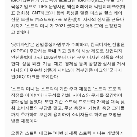
IBK기업은행의 창업육성 프로그램 ‘IBK창공(創工) 구로’ 5기
육성기업으로 TIPS 운영사인 액셀러레이터 씨엔티테크㈜(대
표 전화성, CNT테크)가 함께 육성을 맡은 퍼스널 헬스 케어
전문 브랜드 ㈜스트릭(대표 오환경)이 자사의 신제품 근육마
사지기 ‘스트릭 미니'가 ‘2021 굿디자인 어워드'에 선정됐다
고 밝혔다.
‘굿디자인’은 산업통상자원부가 주최하고, 한국디자인진흥원
(KIDP)이 주관하는 국내 최고 권위의 시상 제도로 산업디자
인진흥법에 따라 1985년부터 매년 우수 디자인 상품을 선정
한다. 상품 외관, 기능, 재료, 경제성 등의 공정한 심사를 거쳐
디자인이 우수한 상품과 서비스에 정부인증 마크인 ‘굿디자
인(GD)’ 마크를 부여한다.
‘스트릭 미니’는 스트릭의 기존 주력 제품인 ‘스트릭 프로’의
장점을 이어받아 내구성을 강화, 사이즈와 무게를 절감하여
휴대성을 높였다. 또한 기존 스트릭 프로보다 가격을 대폭 낮
춰 소비자들의 부담을 덜고, 무선 충전이 가능한 충전 크래들
까지 추가하여 보관에 용이하여 소비자들로 하여금 호평을
받은 제품이다.
오환경 스트릭 대표는 “이번 신제품 스트릭 미니는 개발하기