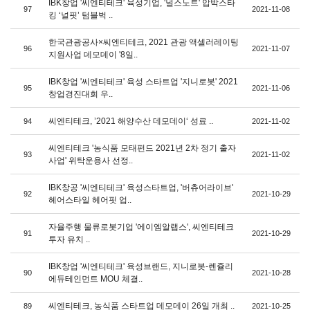
IBK창업 '씨엔티테크' 육성기업, '널스노트' 압박스타
97
2021-11-08
킹 ‘널핏’ 텀블벅 ..
한국관광공사×씨엔티테크, 2021 관광 액셀러레이팅
96
2021-11-07
지원사업 데모데이 '8일..
IBK창업 '씨엔티테크' 육성 스타트업 '지니로봇' 2021
95
2021-11-06
창업경진대회 우..
씨엔티테크, ’2021 해양수산 데모데이‘ 성료 ..
94
2021-11-02
씨엔티테크 '농식품 모태펀드 2021년 2차 정기 출자
93
2021-11-02
사업' 위탁운용사 선정..
IBK창공 '씨엔티테크' 육성스타트업, '버츄어라이브'
92
2021-10-29
헤어스타일 헤어핏 업..
자율주행 물류로봇기업 '에이엠알랩스', 씨엔티테크
91
2021-10-29
투자 유치 ..
IBK창업 '씨엔티테크' 육성브랜드, 지니로봇-렌쥴리
90
2021-10-28
에듀테인먼트 MOU 체결..
씨엔티테크, 농식품 스타트업 데모데이 26일 개최 ..
89
2021-10-25