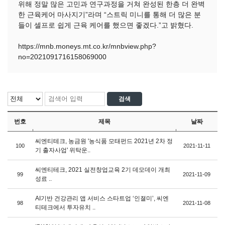
위해 정말 많은 고민과 연구과정을 거쳐 완성된 한층 더 완벽
한 근육케어 마사지기”라며 “스트릭 미니를 통해 더 많은 분
들이 셀프로 쉽게 근육 케어를 했으면 좋겠다.”고 밝혔다.
https://mnb.moneys.mt.co.kr/mnbview.php?
no=2021091716158069000
번호
제목
날짜
씨엔티테크, 농금원 '농식품 모태펀드 2021년 2차 정
100
2021-11-11
기 출자사업' 위탁운..
씨엔티테크, 2021 실전창업교육 2기 데모데이 개최
99
2021-11-09
성료 ..
AI기반 건강관리 앱 서비스 스타트업 ‘인졀미’, 씨엔
98
2021-11-08
티테크에서 투자유치 ..