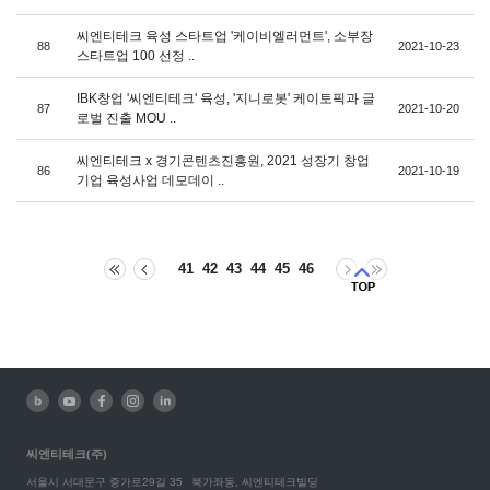
씨엔티테크 육성 스타트업 '케이비엘러먼트', 소부장
88
2021-10-23
스타트업 100 선정 ..
IBK창업 '씨엔티테크' 육성, '지니로봇' 케이토픽과 글
87
2021-10-20
로벌 진출 MOU ..
씨엔티테크 x 경기콘텐츠진흥원, 2021 성장기 창업
86
2021-10-19
기업 육성사업 데모데이 ..
41
42
43
44
45
46
씨엔티테크(주)
서울시 서대문구 증가로29길 35
북가좌동, 씨엔티테크빌딩