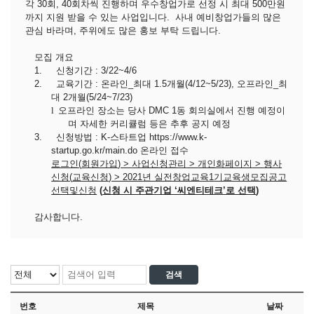
각
30
회
, 40
회차씩 진행하며
우수창업가로 선정 시 최대
500
만원
까지 지원 받을 수 있는 사업입니다
.
사내 예비창업가들의 많은
관심 바라며
,
주위에도 많은 홍보 부탁 드립니다
.
모집 개요
1.
신청기간
: 3/22~4/6
2.
교육기간
:
온라인
_
최대
1.5
개월
(4/12~5/23),
오프라인
_
최
대
2
개월
(5/24~7/23)
l
오프라인 장소는 당사
DMC 1
동 회의실에서 진행 예정이
며 자세한 커리큘럼 등은 추후 공지 예정
3.
신청방법
: K-
스타트업
https://www.k-
startup.go.kr/main.do
온라인 접수
로그인
(
회원가입
) >
사업신청관리
>
개인화페이지
>
행사
신청
(
교육신청
) > 2021
년 실전창업교육
1
기교육생모집공고
선택및신청
(
신청 시 주관기업 ‘씨엔티테크’로 선택
)
감사합니다
.
번호
제목
날짜