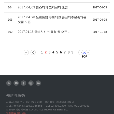
2017. 04, 03 맘스터치 고객센터 오픈 ..
104
2017-04-03
2017. 04. 28 노랑통닭 푸드테크 콜센터주문중개플
103
2017-04-28
랫폼 오픈 ..
2017.01.18 굽네치킨 반응형 웹 오픈 ..
102
2017-01-18
1
2
3
4
5
6
7
8
9
씨엔티테크(주)
서울시 서대문구 증가로29길 35
북가좌동, 씨엔티테크빌딩
사업자등록번호: 119.81.66566
TEL: 02.309.0380
FAX: 02.309.0381
© 2019 씨엔티테크 CO.LTD ALL RIGHT RESERVED.
개인정보처리방침