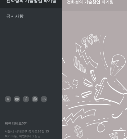
전화성의 기술창업 타기팅
전화성의 기술창업 타기팅
공지사항
씨엔티테크(주)
서울시 서대문구 증가로29길 35
북가좌동, 씨엔티테크빌딩