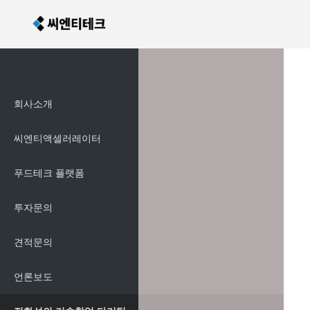
회사소개
씨엔티액셀러레이터
푸드테크 플랫폼
투자문의
견적문의
언론보도