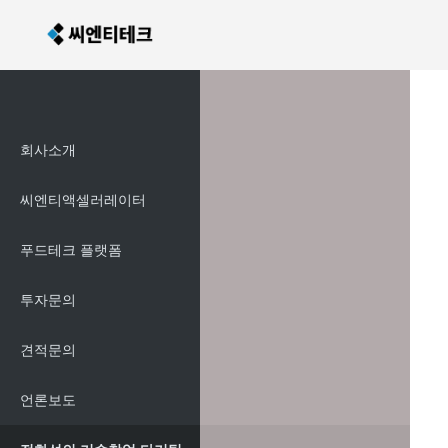
회사소개
씨엔티액셀러레이터
푸드테크 플랫폼
투자문의
견적문의
언론보도