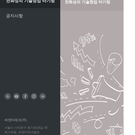
전화성의 기술창업 타기팅
전화성의 기술창업 타기팅
공지사항
씨엔티테크(주)
서울시 서대문구 증가로29길 35
북가좌동, 씨엔티테크빌딩