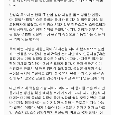
이끌 것인지에 대한 방향성을 보여주는 상징적 메시지이기 때문
이다.
한성숙 후보자는 한국 IT 산업 성장 과정을 몸소 경험한 인물이
다. 평범한 직장인으로 출발해 국내 대표 디지털 플랫폼 기업 최
고경영자에 올랐고, 이후 중소벤처기업부 장관으로서 스타트업과
벤처 생태계, 소상공인 정책을 총괄했다. 기업 현장과 정부 정책
을 모두 경험한 인물이 국정 운영의 중심으로 이동한다는 점은 매
우 의미 있는 변화다.
특히 이번 지명은 대한민국이 AI 대전환 시대에 본격적으로 진입
하고 있음을 보여준다. 불과 2~3년 전까지만 해도 인공지능(AI)은
특정 기술 기업 경쟁력 요소로 인식됐다. 그러나 지금은 국가 경
쟁력 자체를 결정하는 핵심 인프라가 됐다. 미국과 중국은 이미
수천조원 규모의 AI 패권 경쟁에 돌입했고, 유럽은 규제와 산업
육성을 동시에 추진하고 있다. 한국 역시 AI를 국가 성장 전략 중
심에 두지 않으면 글로벌 경쟁에서 뒤처질 수밖에 없는 상황이다.
다만 AI 시대 핵심은 기술 자체가 아니다. 더 중요한 것은 AI가 만
들어내는 생산성 혁신 혜택을 누가 가져가느냐다. 과거 산업화 시
대에는 대기업 중심의 성장이 국가 성장의 핵심 모델이었다. 그러
나 디지털 경제에서는 소수 기업만 성장하는 구조로는 지속 가능
한 발전이 어렵다. AI가 만들어내는 새로운 시장과 기회가 스타트
업, 중소기업, 소상공인에까지 확산될 때 비로소 국가 전체의 성