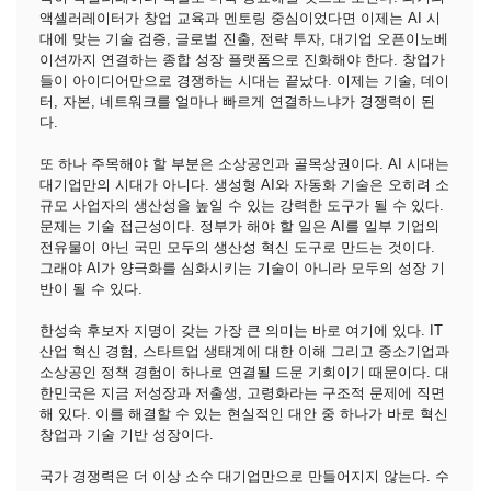
액셀러레이터가 창업 교육과 멘토링 중심이었다면 이제는 AI 시
대에 맞는 기술 검증, 글로벌 진출, 전략 투자, 대기업 오픈이노베
이션까지 연결하는 종합 성장 플랫폼으로 진화해야 한다. 창업가
들이 아이디어만으로 경쟁하는 시대는 끝났다. 이제는 기술, 데이
터, 자본, 네트워크를 얼마나 빠르게 연결하느냐가 경쟁력이 된
다.
또 하나 주목해야 할 부분은 소상공인과 골목상권이다. AI 시대는
대기업만의 시대가 아니다. 생성형 AI와 자동화 기술은 오히려 소
규모 사업자의 생산성을 높일 수 있는 강력한 도구가 될 수 있다.
문제는 기술 접근성이다. 정부가 해야 할 일은 AI를 일부 기업의
전유물이 아닌 국민 모두의 생산성 혁신 도구로 만드는 것이다.
그래야 AI가 양극화를 심화시키는 기술이 아니라 모두의 성장 기
반이 될 수 있다.
한성숙 후보자 지명이 갖는 가장 큰 의미는 바로 여기에 있다. IT
산업 혁신 경험, 스타트업 생태계에 대한 이해 그리고 중소기업과
소상공인 정책 경험이 하나로 연결될 드문 기회이기 때문이다. 대
한민국은 지금 저성장과 저출생, 고령화라는 구조적 문제에 직면
해 있다. 이를 해결할 수 있는 현실적인 대안 중 하나가 바로 혁신
창업과 기술 기반 성장이다.
국가 경쟁력은 더 이상 소수 대기업만으로 만들어지지 않는다. 수