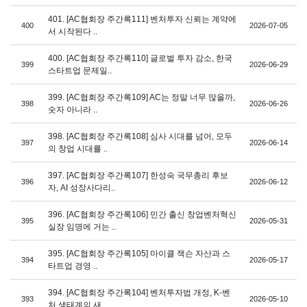
401. [AC협회장 주간록111] 벤처투자 신뢰는 계약에
400
2026-07-05
서 시작된다 ..
400. [AC협회장 주간록110] 글로벌 투자 감소, 한국
399
2026-06-29
스타트업 문제일..
399. [AC협회장 주간록109] AC는 정말 너무 많을까,
398
2026-06-26
숫자 아니라 ..
398. [AC협회장 주간록108] 심사 시대를 넘어, 모두
397
2026-06-14
의 창업 시대를 ..
397. [AC협회장 주간록107] 한성숙 국무총리 후보
396
2026-06-12
자, AI 성장사다리..
396. [AC협회장 주간록106] 민간 출신 창업벤처혁신
395
2026-05-31
실장 임명에 거는 ..
395. [AC협회장 주간록105] 마이클 잭슨 자산과 스
394
2026-05-17
타트업 경영 ..
394. [AC협회장 주간록104] 벤처투자법 개정, K-벤
393
2026-05-10
처 생태계의 새 ..