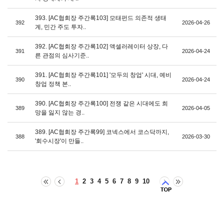
393. [AC협회장 주간록103] 모태펀드 의존적 생태
392
2026-04-26
계, 민간 주도 투자..
392. [AC협회장 주간록102] 액셀러레이터 상장, 다
391
2026-04-24
른 관점의 심사기준..
391. [AC협회장 주간록101] '모두의 창업' 시대, 예비
390
2026-04-24
창업 정책 본..
390. [AC협회장 주간록100] 전쟁 같은 시대에도 희
389
2026-04-05
망을 잃지 않는 경..
389. [AC협회장 주간록99] 코넥스에서 코스닥까지,
388
2026-03-30
'회수시장'이 만들..
1
2
3
4
5
6
7
8
9
10