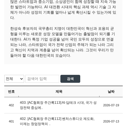
많은 스타트업과 중소기업, 소상공인이 함께 성장할 때 지속 가능
한 발전이 가능하다. AI 대전환 시대의 핵심 과제 역시 기술 그 자
체가 아니라 성장의 기회를 얼마나 넓게 확산시킬 수 있는가에 있
다.
한성숙 후보자의 국무총리 지명이 대한민국이 혁신과 포용의 균
형을 이루는 새로운 성장 모델을 만들어가는 출발점이 되기를 기
대한다. AI가 특정 기업 성공을 넘어 국민 모두의 성장으로 연결
되는 나라, 스타트업이 국가 전략 산업의 주체가 되는 나라 그리
고 혁신이 지역과 계층을 넘어 확산되는 나라. 그것이 우리가 만
들어야 할 다음 대한민국의 모습이다.
번호
제목
날짜
403. [AC협회장 주간록113] AI·딥테크 시대, 국가 성
402
2026-07-19
장전략 중심에..
402. [AC협회장 주간록112] 벤처스튜디오 제도화,
401
2026-07-13
이제는 창업정책의 ..