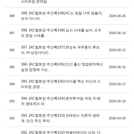
스타트업 문제일..
399. [AC협회장 주간록109] AC는 정말 너무 많을까,
398
2026-06-26
숫자 아니라 ..
398. [AC협회장 주간록108] 심사 시대를 넘어, 모두
397
2026-06-14
의 창업 시대를 ..
397. [AC협회장 주간록107] 한성숙 국무총리 후보
396
2026-06-12
자, AI 성장사다리..
396. [AC협회장 주간록106] 민간 출신 창업벤처혁신
395
2026-05-31
실장 임명에 거는 ..
395. [AC협회장 주간록105] 마이클 잭슨 자산과 스
394
2026-05-17
타트업 경영 ..
394. [AC협회장 주간록104] 벤처투자법 개정, K-벤
393
2026-05-10
처 생태계의 새 ..
393. [AC협회장 주간록103] 모태펀드 의존적 생태
392
2026-04-26
계, 민간 주도 투자..
392. [AC협회장 주간록102] 액셀러레이터 상장, 다