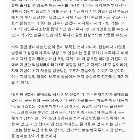
합에 출자할 수 있도록 하는 근거를 마련한다. 이는 지역 벤처투자 생태
계에서 상당히 중요한 의미를 가진다. 지금까지 지역 창업기업은 수도권
에 비해 투자 접근성이 낮았고, 지자체 자금 역시 복잡한 기금 구조나 제
한적 운용 방식에 묶이는 경우가 많았다. 지자체가 지역 기반 액셀러레
이터와 개인투자조합을 통해 직접 초기 투자 파이프라인을 만들 수 있다
면, 지역 기업 발굴과 민간 매칭 투자가 훨씬 현실적으로 작동할 수 있다.
지역 창업 생태계는 단순히 돈이 부족한 것이 아니라, 현장에서 기업을
발굴하고 검증하며 후속 성장으로 연결하는 운용 주체가 부족하다. 따라
서 지자체 출자 확대는 예산 투입 자체보다 더 중요한 의미를 가진다. 지
역에 기반한 액셀러레이터가 GP 역할을 하고, 지자체가 LP로 참여하며,
지역 기업이 초기 자금을 공급받는 구조가 만들어질 수 있기 때문이다.
이는 지역 창업 정책이 보조금 중심에서 투자 중심으로 전환되는 계기가
될 수 있다.
네 번째 변화는 모태조합 공시 의무 신설이다. 한국벤처투자가 모태조합
결산서, 운용 현황, 운용 성과, 기타 운영 자료를 공시하도록 하는 내용이
다. 모태조합은 국내 벤처투자 시장의 가장 중요한 정책자금 플랫폼이
다. 그만큼 운용 투명성, 성과 공개, 시장 예측 가능성이 중요하다. 공시
체계가 강화되면 LP와 민간 운용사는 정책자금 방향을 더 명확히 이해
할 수 있고, 시장 참여자 간 정보 비대칭도 줄어들 수 있다. 이는 단기적
으로는 행정 부담이 될 수 있지만, 장기적으로는 벤처투자 시장 신뢰도
를 높이는 장치가 될 것이다.