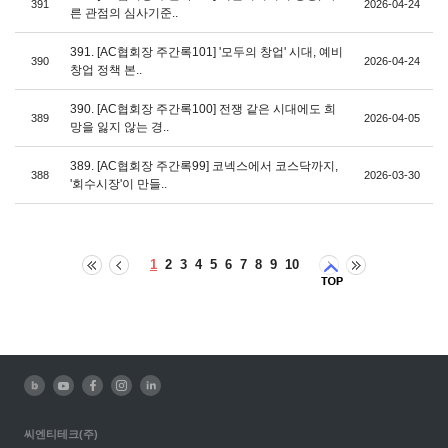
391
2026-04-24
른 관점의 심사기준..
391. [AC협회장 주간록101] '모두의 창업' 시대, 예비
390
2026-04-24
창업 정책 본..
390. [AC협회장 주간록100] 전쟁 같은 시대에도 희
389
2026-04-05
망을 잃지 않는 경..
389. [AC협회장 주간록99] 코넥스에서 코스닥까지,
388
2026-03-30
'회수시장'이 만들..
1
2
3
4
5
6
7
8
9
10
씨엔티테크(주)