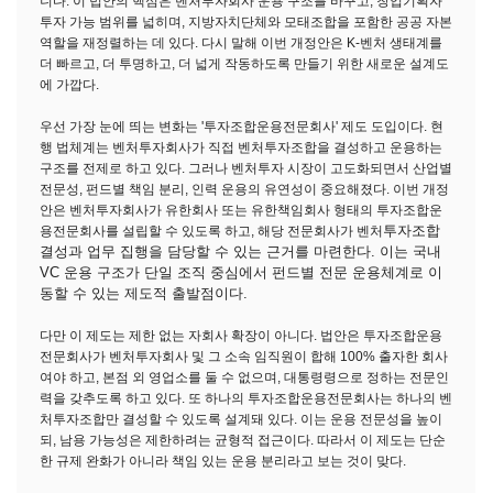
니다. 이 법안의 핵심은 벤처투자회사 운용 구조를 바꾸고, 창업기획자
투자 가능 범위를 넓히며, 지방자치단체와 모태조합을 포함한 공공 자본
역할을 재정렬하는 데 있다. 다시 말해 이번 개정안은 K-벤처 생태계를
더 빠르고, 더 투명하고, 더 넓게 작동하도록 만들기 위한 새로운 설계도
에 가깝다.
우선 가장 눈에 띄는 변화는 '투자조합운용전문회사' 제도 도입이다. 현
행 법체계는 벤처투자회사가 직접 벤처투자조합을 결성하고 운용하는
구조를 전제로 하고 있다. 그러나 벤처투자 시장이 고도화되면서 산업별
전문성, 펀드별 책임 분리, 인력 운용의 유연성이 중요해졌다. 이번 개정
안은 벤처투자회사가 유한회사 또는 유한책임회사 형태의 투자조합운
투자조합
용전문회사를 설립할 수 있도록 하고, 해당 전문회사가 벤처
결성과 업무 집행을 담당할 수 있는 근거를 마련한다. 이는 국내
VC 운용 구조가 단일 조직 중심에서 펀드별 전문 운용체계로 이
동할 수 있는 제도적 출발점이다.
다만 이 제도는 제한 없는 자회사 확장이 아니다. 법안은 투자조합운용
전문회사가 벤처투자회사 및 그 소속 임직원이 합해 100% 출자한 회사
여야 하고, 본점 외 영업소를 둘 수 없으며, 대통령령으로 정하는 전문인
력을 갖추도록 하고 있다. 또 하나의 투자조합운용전문회사는 하나의 벤
처투자조합만 결성할 수 있도록 설계돼 있다. 이는 운용 전문성을 높이
되, 남용 가능성은 제한하려는 균형적 접근이다. 따라서 이 제도는 단순
한 규제 완화가 아니라 책임 있는 운용 분리라고 보는 것이 맞다.