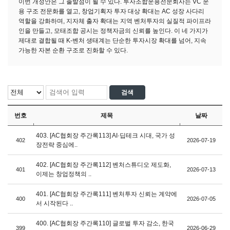
이번 개정안은 그 출발점이 될 수 있다. 투자조합운용전문회사는 VC 운
용 구조 전문화를 열고, 창업기획자 투자 대상 확대는 AC 성장 사다리
역할을 강화하며, 지자체 출자 확대는 지역 벤처투자의 실질적 파이프라
인을 만들고, 모태조합 공시는 정책자금의 신뢰를 높인다. 이 네 가지가
제대로 결합될 때 K-벤처 생태계는 단순한 투자시장 확대를 넘어, 지속
가능한 자본 순환 구조로 진화할 수 있다.
번호
제목
날짜
403. [AC협회장 주간록113] AI·딥테크 시대, 국가 성
402
2026-07-19
장전략 중심에..
402. [AC협회장 주간록112] 벤처스튜디오 제도화,
401
2026-07-13
이제는 창업정책의 ..
401. [AC협회장 주간록111] 벤처투자 신뢰는 계약에
400
2026-07-05
서 시작된다 ..
400. [AC협회장 주간록110] 글로벌 투자 감소, 한국
399
2026-06-29