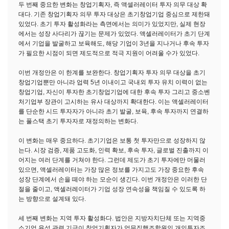
두 번째 중요한 변화는 창업기획자, 즉 액셀러레이터 투자 의무 대상 확
대다. 기존 창업기획자 의무 투자 대상은 초기창업기업 중심으로 제한돼
있었다. 초기 투자 활성화라는 측면에서는 의미가 있었지만, 실제 현장
에서는 성장 사다리가 끊기는 문제가 있었다. 액셀러레이터가 초기 단계
에서 기업을 발굴하고 보육해도, 해당 기업이 3년을 지나거나 후속 투자
가 필요한 시점이 되면 제도적으로 적극 지원이 어려울 수가 있었다.
이번 개정안은 이 한계를 보완한다. 창업기획자 투자 의무 대상을 초기
창업기업뿐만 아니라 업력 5년 이내이고 국내외 투자 유치 이력이 없는
창업기업, 자신이 투자한 초기창업기업에 대한 후속 투자 그리고 중소벤
처기업부 장관이 고시하는 유사 대상까지 확대한다. 이는 액셀러레이터
를 단순한 시드 투자자가 아니라 초기 발굴, 보육, 후속 투자까지 연결하
는 풀스택 초기 투자자로 재정의하는 변화다.
이 변화는 매우 중요하다. 초기기업은 보통 첫 투자만으로 성장하지 않
는다. 시장 검증, 제품 고도화, 인력 확보, 후속 투자, 글로벌 진출까지 이
어지는 여러 단계를 거쳐야 한다. 그런데 제도가 초기 투자에만 머물러
있으면, 액셀러레이터는 가장 많은 정보를 가지고도 가장 중요한 후속
성장 단계에서 손을 떼야 하는 모순이 생긴다. 이번 개정안은 이러한 단
절을 줄이고, 액셀러레이터가 기업 성장 연속성을 책임질 수 있도록 하
는 방향으로 설계돼 있다.
세 번째 변화는 지역 투자 활성화다. 법안은 지방자치단체 또는 지역중
소기업 육성 관련 기금이 창업기획자가 업무집행조합원인 개인투자조