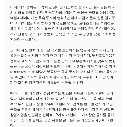
이 네 가지 변화는 각각 따로 떨어진 제도처럼 보이지만, 실제로는 하나
의 방향을 향하고 있다. 벤처투자회사에는 전문 운용 구조를 허용하고,
액셀러레이터에는 후속 투자와 업력 5년 이내 기업 지원의 길을 열어주
며, 지자체에는 지역 투자 참여 경로를 넓히고, 모태조합에는 투명성을
요구하는 구조다. 이는 결국 K-벤처 생태계를 중앙집중형, 단기 집행형,
초기 단절형 구조에서 전문화, 연속성, 지역성, 투명성을 갖춘 구조로 전
환하려는 시도다.
그러나 제도 변화가 곧바로 성과를 보장하지는 않는다. 오히려 제도가
유연해질수록 시장 참여자 역량 차이는 더 뚜렷해진다. 투자조합운용전
문회사 제도가 도입되더라도 전문 인력과 내부통제 체계를 갖추지 못한
운용사는 실질적 경쟁력을 확보하기 어렵다. 창업기획자 투자 대상이 확
대되더라도 선별 역량이 부족하면 후속 투자는 오히려 손실 확대 통로가
될 수 있다. 지자체 출자가 확대되더라도 지역 내 우수한 GP와 검증 체
계가 없다면 정책자금의 비효율이 반복될 수 있다.
따라서 이번 개정안의 성공 여부는 법조문 자체보다 실행 역량에 달려
있다. 액셀러레이터 업계는 더 정교한 기업 평가 체계, 보육 성과 관리,
후속 투자 판단 기준을 갖추어야 한다. VC 업계는 펀드별 전략과 책임
구조를 명확히 해야 한다. 지자체는 단순 출자자가 아니라 지역 산업과
창업기업을 연결하는 전략적 LP가 돼야 한다. 모태조합은 공시를 통해
시장의 신뢰를 높이고, 민간 자본을 끌어들이는 기준점을 제공해야 한
다.