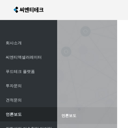
회사소개
씨엔티액셀러레이터
푸드테크 플랫폼
투자문의
견적문의
언론보도
언론보도