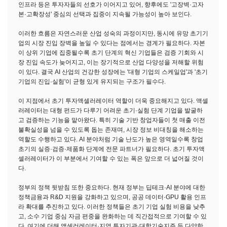
인프라 등은 투자자들의 선호가 이어지고 있어, 향후에도 '고장벽·고자
본·고확장성' 중심의 선택과 집중이 지속될 가능성이 높아 보인다.
이러한 흐름은 자연스러운 산업 성숙의 과정이지만, 동시에 유망 초기기
업의 시장 진입 장벽을 높일 수 있다는 점에서는 경계가 필요하다. 자본
이 상위 기업에 집중될수록 초기 단계의 혁신 기업들은 검증 기회와 시
장 진입 속도가 늦어지고, 이는 장기적으로 산업 다양성을 저해할 위험
이 있다. 결국 AI 산업의 건강한 성장에는 '대형 기업의 스케일업'과 '초기
기업의 진입·실험'이 균형 있게 유지되는 구조가 필수다.
이 지점에서 초기 투자액셀러레이터 역할이 더욱 중요해지고 있다. 액셀
러레이터는 대형 펀드가 다루기 어려운 초기·실험 단계 기업을 발굴하
고 검증하는 기능을 맡아왔다. 특히 기술 기반 창업자들이 첫 매출 이전
불확실성을 넘을 수 있도록 돕는 존재며, 시장 정보 비대칭을 해소하는
역할도 수행하고 있다. AI 분야처럼 기술 난도가 높은 영역일수록 창업
초기의 실증·검증·제품화 단계에 전문 파트너가 필요하다. 초기 투자액
셀러레이터가 이 부분에서 기여할 수 있는 폭은 앞으로 더 넓어질 것이
다.
정부의 정책 뒷받침 또한 중요하다. 현재 정부는 딥테크·AI 분야에 대한
정책금융과 R&D 지원을 강화하고 있으며, 공공 데이터·GPU 활용 인프
라 확대를 추진하고 있다. 이러한 정책들은 초기 기업 실험 비용을 낮추
고, 소수 기업 중심 자금 편중을 완화하는 데 직간접적으로 기여할 수 있
다. 여기에 더해 액셀러레이터·지역 투자기관·대학기술지주 등 다양한