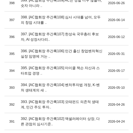
399. [AC협회장 주간록109] AC는 정말 너무 많을까,
398
2026-06-26
숫자 아니라 ..
398. [AC협회장 주간록108] 심사 시대를 넘어, 모두
397
2026-06-14
의 창업 시대를 ..
397. [AC협회장 주간록107] 한성숙 국무총리 후보
396
2026-06-12
자, AI 성장사다리..
396. [AC협회장 주간록106] 민간 출신 창업벤처혁신
395
2026-05-31
실장 임명에 거는 ..
395. [AC협회장 주간록105] 마이클 잭슨 자산과 스
394
2026-05-17
타트업 경영 ..
394. [AC협회장 주간록104] 벤처투자법 개정, K-벤
393
2026-05-10
처 생태계의 새 ..
393. [AC협회장 주간록103] 모태펀드 의존적 생태
392
2026-04-26
계, 민간 주도 투자..
392. [AC협회장 주간록102] 액셀러레이터 상장, 다
391
2026-04-24
른 관점의 심사기준..