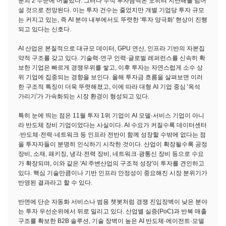
분의 2 수준에 머물렀다. 그러나 누적 투자금액은 오히려 지난해를 넘어
설 것으로 전망된다. 이는 투자 건수는 줄었지만 개별 기업당 투자 규모
는 커지고 있는, 즉 AI 분야 내부에서도 뚜렷한 '투자 양극화' 현상이 진행
되고 있다는 신호다.
AI 산업은 본질적으로 대규모 데이터, GPU 연산, 인프라 기반의 자본집
약적 구조를 갖고 있다. 기술력·연구 인력·글로벌 레퍼런스를 신속히 확
보한 기업은 빠르게 경쟁우위를 쌓고, 이후 투자는 자연스럽게 소수 상
위 기업에 집중되는 경향을 보인다. 올해 투자금 흐름을 살펴보면 이러
한 구조적 특징이 더욱 뚜렷해졌고, 이에 따라 대형 AI 기업 중심 '옥석
가리기'가 가속화되는 시장 환경이 형성되고 있다.
특히 눈에 띄는 점은 11월 투자 1위 기업이 AI 모델·서비스 기업이 아니
라 반도체 장비 기업이었다는 사실이다. AI 수요가 커질수록 데이터센터
·반도체·전력·네트워크 등 인프라 전반이 함께 성장할 수밖에 없다는 점
을 투자자들이 분명히 인식하기 시작한 것이다. 산업이 확장될수록 공정
장비, 소재, 패키징, 냉각·전력 장비, 네트워크·광통신 장비 등으로 수요
가 확장되며, 이와 같은 'AI 주변산업의 구조적 성장'이 투자를 견인하고
있다. 핵심 기술만큼이나 기반 인프라 안정성이 중요해진 시장 분위기가
반영된 결과라고 할 수 있다.
반면에 단순 자동화 서비스나 범용 챗봇처럼 경쟁 진입장벽이 낮은 분야
는 투자 우선순위에서 뒤로 밀리고 있다. 산업별 실증(PoC)과 반복 매출
구조를 확보한 B2B 솔루션, 기술 장벽이 높은 AI 반도체·에이전트·모델