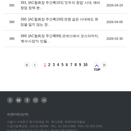
391. [AC협회장 주간록101] '모두의 창업' 시대, 예비
390
2026-04-24
창업 정책 본..
390. [AC협회장 주간록100] 전쟁 같은 시대에도 희
389
2026-04-05
망을 잃지 않는 경..
389. [AC협회장 주간록99] 코넥스에서 코스닥까지,
388
2026-03-30
'회수시장'이 만들..
1
2
3
4
5
6
7
8
9
10
씨엔티테크(주)
서울시 서대문구 증가로29길 35
북가좌동, 씨엔티테크빌딩
사업자등록번호: 119.81.66566
TEL: 02.309.0380
FAX: 02.309.0381
© 2019 씨엔티테크 CO.LTD ALL RIGHT RESERVED.