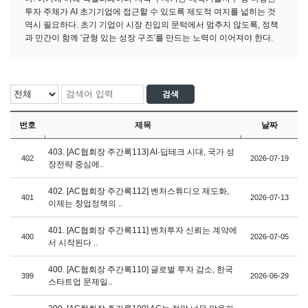
투자 주체가 AI 초기기업에 접근할 수 있도록 제도적 여지를 넓히는 것
역시 필요하다. 초기 기업이 시장 진입의 문턱에서 멈추지 않도록, 정책
과 민간이 함께 '균형 있는 성장 구조'를 만드는 노력이 이어져야 한다.
번호
제목
날짜
403. [AC협회장 주간록113] AI·딥테크 시대, 국가 성
402
2026-07-19
장전략 중심에..
402. [AC협회장 주간록112] 벤처스튜디오 제도화,
401
2026-07-13
이제는 창업정책의 ..
401. [AC협회장 주간록111] 벤처투자 신뢰는 계약에
400
2026-07-05
서 시작된다 ..
400. [AC협회장 주간록110] 글로벌 투자 감소, 한국
399
2026-06-29
스타트업 문제일..