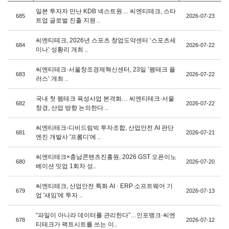
일본 투자자 만난 KDB 넥스트원… 씨엔티테크, 스타
685
2026-07-23
트업 글로벌 진출 지원 ..
씨엔티테크, 2026년 스포츠 창업도약센터 ‘스포츠세
684
2026-07-22
미나’ 성황리 개최 ..
씨엔티테크·서울창조경제혁신센터, 23일 ‘펨테크 플
683
2026-07-22
러스’ 개최 ..
국내 첫 펨테크 육성사업 본격화… 씨엔티테크·서울
682
2026-07-22
창경, 산업 방향 논의한다 ..
씨엔티테크-디비드림빅 투자조합, 산업안전 AI 판단
681
2026-07-21
엔진 개발사 '프롬디'에 ..
씨엔티테크×충남콘텐츠진흥원, 2026 GST 오픈이노
680
2026-07-20
베이션 밋업 1회차 성..
씨엔티테크, 산업안전 특화 AI · ERP 소프트웨어 기
679
2026-07-13
업 '새임'에 투자 ..
“파일이 아니라 데이터를 관리한다”…인포뱅크·씨엔
678
2026-07-12
티테크가 팩트시트를 쓰는 이..