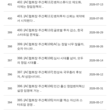
402. [AC협회장 주간록112] 벤처스튜디오 제도화,
401
2026-07-13
이제는 창업정책의 ..
401. [AC협회장 주간록111] 벤처투자 신뢰는 계약에
400
2026-07-05
서 시작된다 ..
400. [AC협회장 주간록110] 글로벌 투자 감소, 한국
399
2026-06-29
스타트업 문제일..
399. [AC협회장 주간록109] AC는 정말 너무 많을까,
398
2026-06-26
숫자 아니라 ..
398. [AC협회장 주간록108] 심사 시대를 넘어, 모두
397
2026-06-14
의 창업 시대를 ..
397. [AC협회장 주간록107] 한성숙 국무총리 후보
396
2026-06-12
자, AI 성장사다리..
396. [AC협회장 주간록106] 민간 출신 창업벤처혁신
395
2026-05-31
실장 임명에 거는 ..
395. [AC협회장 주간록105] 마이클 잭슨 자산과 스
394
2026-05-17
타트업 경영 ..