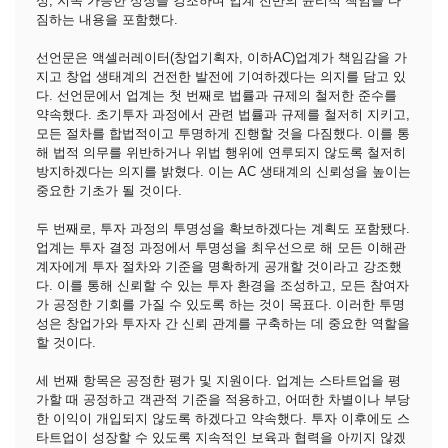
성, 지속 가능한 성장을 강조하며 업계 전반의 윤리적 책임을 다
짐하는 내용을 포함했다.
선언문은 액셀러레이터(창업기획자, 이하AC)업계가 책임감을 가
지고 창업 생태계의 건전한 발전에 기여하겠다는 의지를 담고 있
다. 선언문에서 업계는 첫 번째로 법률과 규제의 철저한 준수를
약속했다. 초기투자 과정에서 관련 법률과 규제를 철저히 지키고,
모든 절차를 합법적이고 투명하게 진행할 것을 다짐했다. 이를 통
해 법적 의무를 위반하거나 위법 행위에 연루되지 않도록 철저히
방지하겠다는 의지를 밝혔다. 이는 AC 생태계의 신뢰성을 높이는
중요한 기초가 될 것이다.
두 번째로, 투자 과정의 투명성을 확보하겠다는 계획도 포함됐다.
업계는 투자 결정 과정에서 투명성을 최우선으로 해 모든 이해관
계자에게 투자 절차와 기준을 명확하게 공개할 것이라고 강조했
다. 이를 통해 신뢰할 수 있는 투자 환경을 조성하고, 모든 참여자
가 공정한 기회를 가질 수 있도록 하는 것이 목표다. 이러한 투명
성은 창업가와 투자자 간 신뢰 관계를 구축하는 데 중요한 역할을
할 것이다.
세 번째 항목은 공정한 평가 및 지원이다. 업계는 스타트업을 평
가할 때 공정하고 객관적 기준을 적용하고, 어떠한 차별이나 부당
한 이익이 개입되지 않도록 하겠다고 약속했다. 투자 이후에도 스
타트업이 성장할 수 있도록 지속적인 보육과 협력을 아끼지 않겠