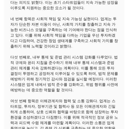
다는 의지도 밝혔다. 이는 초기 스타트업들이 지속 가능한 성장을
이루도록 지원하는 중요한 요소가 될 것이다.
네 번째 항목은 사회적 책임 및 지속 가능성 실현이다. 업계는 투
자가 단순한 자본 이동이 아닌, 사회적 가치를 창출하고 지속 가
능한 비즈니스 모델을 구축하는 데 기여해야 한다는 점을 인식하
고 있다. 이를 위해 사회적 책임을 다하는 기업을 우선 투자하겠
다고 다짐하며, 건강한 창업 생태계를 구축하고 사회적 가치를 창
출하기 위해 노력할 것이라고 밝혔다.
다섯 번째로, 내부 통제 및 준법 관리 시스템 강화를 다루었다. 법
적 규제와 윤리 지침을 준수하기 위해 내부 통제 시스템과 준법
관리 체계를 지속 강화하겠다는 계획이다. 이를 통해 모든 투자
결정이 투명하고 공정하게 이루어질 수 있도록 하며, 법적 문제를
예방하기 위해 정기적인 감사와 점검을 실시할 예정이다. 이러한
시스템은 업계 내에서 법적 준수를 강화하고, 위법 행위를 사전에
예방하는 데 중요한 역할을 할 것이다.
여섯 번째 항목은 이해관계자와 협력 및 소통 강화다. 업계는 스
타트업, 투자자, 정부기관 및 협력사 등 모든 이해관계자와 긴밀
하게 소통하며, 상호 신뢰와 협력을 바탕으로 함께 성장하는 투자
환경을 조성하겠다고 다짐했다. 이를 위해 적극적인 정보 공유 노
력과 피드백 수렴 체계를 마련할 계획이다. 이러한 소통은 업계
투명성을 높이고, 각 주체 간 신뢰를 구축하는 데 중요한 역할을