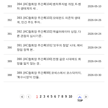
394. [AC협회장 주간록104] 벤처투자법 개정, K-벤
393
2026-05-10
처 생태계의 새 ..
393. [AC협회장 주간록103] 모태펀드 의존적 생태
392
2026-04-26
계, 민간 주도 투자..
392. [AC협회장 주간록102] 액셀러레이터 상장, 다
391
2026-04-24
른 관점의 심사기준..
391. [AC협회장 주간록101] '모두의 창업' 시대, 예비
390
2026-04-24
창업 정책 본..
390. [AC협회장 주간록100] 전쟁 같은 시대에도 희
389
2026-04-05
망을 잃지 않는 경..
389. [AC협회장 주간록99] 코넥스에서 코스닥까지,
388
2026-03-30
'회수시장'이 만들..
1
2
3
4
5
6
7
8
9
10