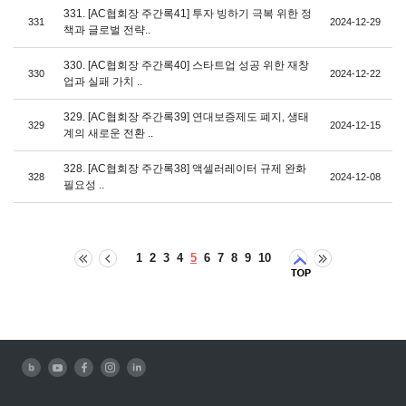
331. [AC협회장 주간록41] 투자 빙하기 극복 위한 정
331
2024-12-29
책과 글로벌 전략..
330. [AC협회장 주간록40] 스타트업 성공 위한 재창
330
2024-12-22
업과 실패 가치 ..
329. [AC협회장 주간록39] 연대보증제도 폐지, 생태
329
2024-12-15
계의 새로운 전환 ..
328. [AC협회장 주간록38] 액셀러레이터 규제 완화
328
2024-12-08
필요성 ..
1
2
3
4
5
6
7
8
9
10