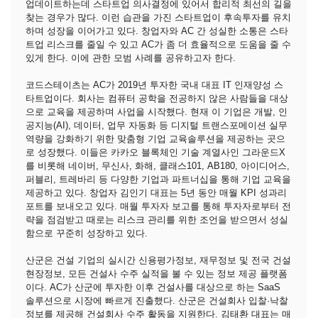
업데이트하는데 스타트업 의사결정에 있어서 합리적 최선의 길을
찾는 경우가 많다. 이런 습관을 가진 스타트업이 후속투자를 유치
하며 성장을 이어가고 있다. 창업자와 AC 간 성실한 소통은 스타
트업 리스크를 줄일 수 있고 AC가 좀 더 효율적으로 도움을 줄 수
있게 한다. 이에 관한 모범 사례를 공유하고자 한다.
코드스테이츠는 AC가 2019년 투자한 국내 대표 IT 인재양성 스
타트업이다. 회사는 컴퓨터 공학을 전공하지 않은 사람들을 대상
으로 교육을 제공하며 사업을 시작했다. 현재 이 기업은 개발, 인
공지능(AI), 데이터, 업무 자동화 등 디지털 트랜스포메이션 실무
역량을 강화하기 위한 맞춤형 기업 교육솔루션을 제공하는 곳으
로 성장했다. 이들은 카카오 블록체인 기술 계열사인 그라운드X
를 비롯해 네이버, 무신사, 화해, 클래스101, AB180, 아이디어스,
퍼블리, 트레바리 등 다양한 기업과 파트너십을 통해 기업 교육을
제공하고 있다. 창업자 김인기 대표는 5년 동안 매월 KPI 성과리
포트를 보내오고 있다. 매월 투자자 보고를 통해 투자자로부터 전
략을 점검받고 때로는 리스크 관리를 위한 조언을 받으면서 성실
함으로 꾸준히 성장하고 있다.
산군은 건설 기업의 실시간 신용평가정보, 재무정보 및 전국 건설
현장정보, 모든 건설사 수주 실적을 볼 수 있는 정보 제공 플랫폼
이다. AC가 산군에 투자한 이후 건설사를 대상으로 하는 SaaS
솔루션으로 시장에 빠르게 진출했다. 산군은 건설회사 입찰·낙찰
정보를 제공해 건설회사 수주 활동을 지원한다. 김태환 대표는 매