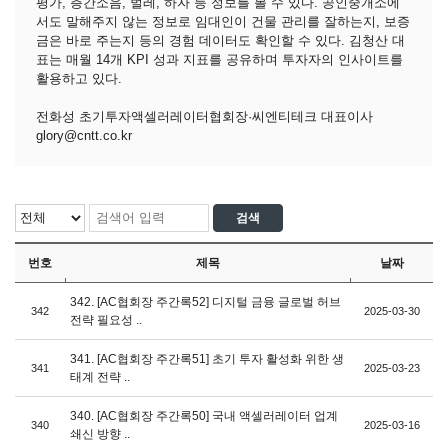
평가, 층간소음, 벌레, 하자 등 정보를 볼 수 있다. 공인중개소에
서도 말해주지 않는 정보로 임대인이 건물 관리를 잘하는지, 보증
금은 바로 주는지 등의 경험 데이터도 확인할 수 있다. 김청산 대
표는 매월 14개 KPI 성과 지표를 공유하며 투자자의 인사이트를
활용하고 있다.
전화성 초기투자액셀러레이터협회장·씨엔티테크 대표이사
glory@cntt.co.kr
번호
제목
날짜
342. [AC협회장 주간록52] 디지털 금융 글로벌 허브
342
2025-03-30
전략 필요성 ..
341. [AC협회장 주간록51] 초기 투자 활성화 위한 생
341
2025-03-23
태계 전략 ..
340. [AC협회장 주간록50] 국내 액셀러레이터 업계
340
2025-03-16
쇄신 방향 ..