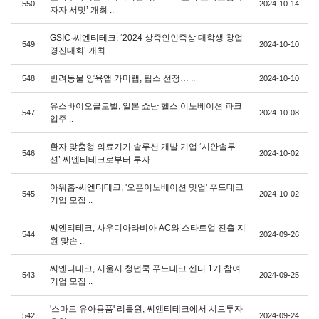
550
2024-10-14
자자 서밋’ 개최 ..
GSIC·씨엔티테크, ‘2024 상즉인인즉상 대학생 창업
549
2024-10-10
경진대회’ 개최 ..
반려동물 양육앱 카미랩, 팁스 선정… ..
548
2024-10-10
유스바이오글로벌, 일본 쇼난 헬스 이노베이션 파크
547
2024-10-08
입주 ..
환자 맞춤형 의료기기 솔루션 개발 기업 ‘시안솔루
546
2024-10-02
션’ 씨엔티테크로부터 투자 ..
아워홈-씨엔티테크, '오픈이노베이션 밋업' 푸드테크
545
2024-10-02
기업 모집 ..
씨엔티테크, 사우디아라비아 AC와 스타트업 진출 지
544
2024-09-26
원 맞손 ..
씨엔티테크, 서울시 청년쿡 푸드테크 센터 1기 참여
543
2024-09-25
기업 모집 ..
'스마트 유아용품' 리틀원, 씨엔티테크에서 시드투자
542
2024-09-24