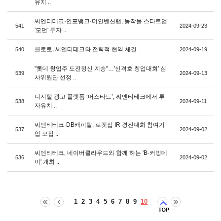
유치 ..
씨엔티테크·인포뱅크·더인벤션랩, 농작물 스타트업
541
2024-09-23
'모던' 투자 ..
클로토, 씨엔티테크와 전략적 협약 체결 ..
540
2024-09-19
"롯데 창업주 도전정신 계승"…'신격호 창업대회' 심
539
2024-09-13
사위원단 선정 ..
디지털 광고 플랫폼 ‘머스타드’, 씨엔티테크에서 투
538
2024-09-11
자유치 ..
씨엔티테크·DB캐피탈, 로켓십 IR 경진대회 참여기
537
2024-09-02
업 모집 ..
씨엔티테크, 네이버클라우드와 함께 하는 'B-커밍데
536
2024-09-02
이' 개최 ..
1
2
3
4
5
6
7
8
9
10