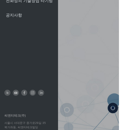
전화성의 기술창업 타기팅
공지사항
씨엔티테크(주)
서울시 서대문구 증가로29길 35
북가좌동, 씨엔티테크빌딩