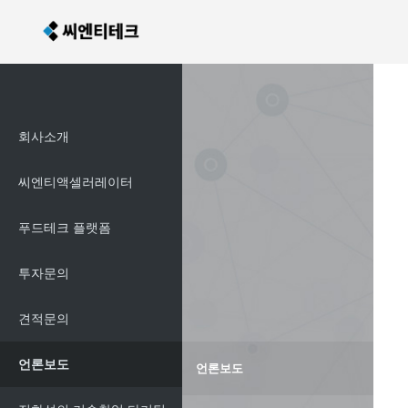
회사소개
씨엔티액셀러레이터
푸드테크 플랫폼
투자문의
견적문의
언론보도
언론보도