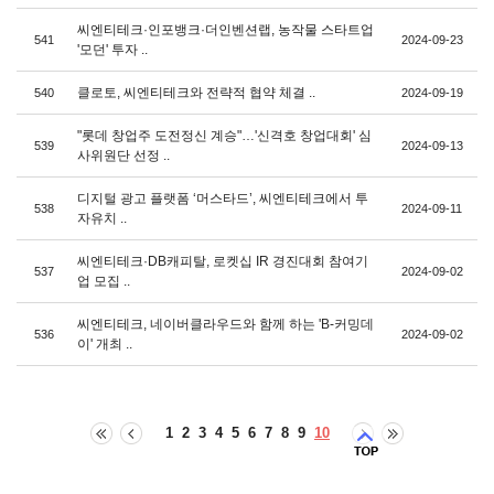
씨엔티테크·인포뱅크·더인벤션랩, 농작물 스타트업
541
2024-09-23
'모던' 투자 ..
클로토, 씨엔티테크와 전략적 협약 체결 ..
540
2024-09-19
"롯데 창업주 도전정신 계승"…'신격호 창업대회' 심
539
2024-09-13
사위원단 선정 ..
디지털 광고 플랫폼 ‘머스타드’, 씨엔티테크에서 투
538
2024-09-11
자유치 ..
씨엔티테크·DB캐피탈, 로켓십 IR 경진대회 참여기
537
2024-09-02
업 모집 ..
씨엔티테크, 네이버클라우드와 함께 하는 'B-커밍데
536
2024-09-02
이' 개최 ..
1
2
3
4
5
6
7
8
9
10