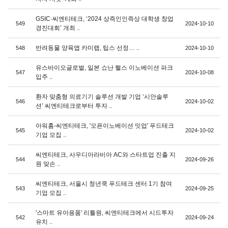
GSIC·씨엔티테크, ‘2024 상즉인인즉상 대학생 창업
549
2024-10-10
경진대회’ 개최 ..
반려동물 양육앱 카미랩, 팁스 선정… ..
548
2024-10-10
유스바이오글로벌, 일본 쇼난 헬스 이노베이션 파크
547
2024-10-08
입주 ..
환자 맞춤형 의료기기 솔루션 개발 기업 ‘시안솔루
546
2024-10-02
션’ 씨엔티테크로부터 투자 ..
아워홈-씨엔티테크, '오픈이노베이션 밋업' 푸드테크
545
2024-10-02
기업 모집 ..
씨엔티테크, 사우디아라비아 AC와 스타트업 진출 지
544
2024-09-26
원 맞손 ..
씨엔티테크, 서울시 청년쿡 푸드테크 센터 1기 참여
543
2024-09-25
기업 모집 ..
'스마트 유아용품' 리틀원, 씨엔티테크에서 시드투자
542
2024-09-24
유치 ..