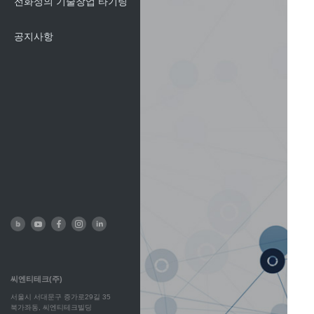
전화성의 기술창업 타기팅
공지사항
씨엔티테크(주)
서울시 서대문구 증가로29길 35
북가좌동, 씨엔티테크빌딩