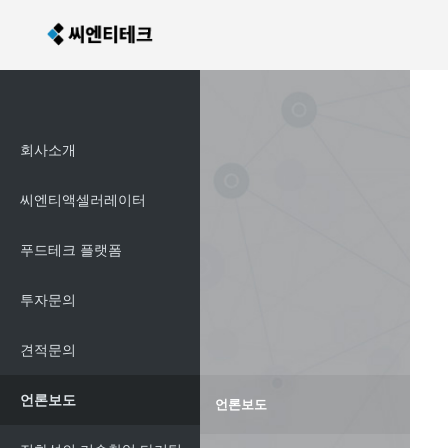
회사소개
씨엔티액셀러레이터
푸드테크 플랫폼
투자문의
견적문의
언론보도
언론보도