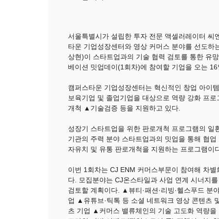
서울특별시가 설립한 투자 전문 액셀러레이터
씨엔
타운 기업성장센터와 영상 커머스 분야를 선도하
상현)
이 스타트업과의 기술 협력 검토를 통한 유망
베이션 밋업데이(1회차)에 참여할 기업을 오는 1
캠퍼스타운 기업성장센터는 혁신적인 창업 아이템을
보육기업 및 졸업기업을 대상으로 역량 강화 프로
개척 ▲기술검증 등을 지원하고 있다.
성장기 스타트업을 위한 판로개척 프로그램의 일
기관의 주력 분야 스타트업과의 밋업을 통해 협업
자유치 및 유통 판로개척을 지원하는 프로그램이다
이번 1회차는 CJ ENM 커머스부문이 참여해 차
다. 모집분야는 CJ온스타일과 사업 연계 시너지를
검토할 계획이다. ▲뷰티·패션·리빙·헬스푸드 분야
업 ▲유튜브·틱톡 등 소셜 네트워크 영상 콘텐츠 
츠 기업 ▲커머스 밸류체인의 기술 고도화 역량을 갖