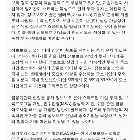
보와 경제 성장의 핵심 동력으로 부상하고 있지만, 기술개발과 사
업화에 장기간이 소요되는 특성으로 인해 투자 유치는 이전과 같
지 않다. 정보보호 기술은 딥테크(Deep Tech) 기술로 분류돼 개발
부터 사업화, 수익 실현까지 오랜 시간이 걸린다. 성장 가능성이
높은 유망 정보보호 스타트업을 발굴하고 지원하는 것이 중요하
다. 이를 통해 정보보호 기업들이 안정적으로 성장할 수 있는 선
순환 투자 생태계를 마련할 수 있다.
정보보호 산업의 미래 경쟁력 확보를 위해서는 투자 유치가 필수
다. 정부와 투자자들 힘을 합쳐 정보보호 산업의 투자 생태계를
조성해 나가야 한다. 정보보호 산업에 대한 지속적인 투자가 중소
기업 활성화와 일자리 창출로 이어질 수 있다. 정보보호 산업은
국내 산업 생태계에서 중요한 역할을 수행하는 중소기업이 주축
을 이룬다. 국내 정보보안 기업 669개사 중 599개(89.5%)가 중소
기업이고 이 가운데 스타트업도 상당수이다.
금융기관과 협업을 통해 정보보호 분야 스타트업 기업 투자 및 보
육프로그램 개발, 인수합병(M&A) 활성화 지원, 수출 관련 금융
애로사항 해소 등 다양한 방안이 필요하다. 정부와 투자자들의 지
속적인 투자를 통해 정보보호 산업의 중소기업을 육성하고, 일자
리 창출과 기술 혁신을 이뤄낼 수 있을 것이다.
초기투자액셀러레이터협회(KASIA)는 한국정보보호산업협회
(KISIA)와 협력해 국내 우수 정보보호 스타트업을 발굴하고 글로