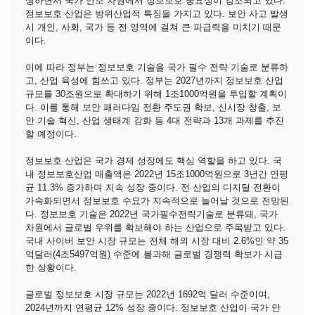
생하면서 국가 안보 차원에서 정보보호 중요성이 강조되고 있다.
정보보호 산업은 방위산업적 특징을 가지고 있다. 보안 사고 발생
시 개인, 사회, 국가 등 전 영역에 걸쳐 큰 파급력을 미치기 때문
이다.
이에 따라 정부는 정보보호 기술을 국가 필수 전략 기술로 분류하
고, 산업 육성에 힘쓰고 있다. 정부는 2027년까지 정보보호 산업
규모를 30조원으로 확대하기 위해 1조1000억원을 투입할 계획이
다. 이를 통해 보안 패러다임 전환 주도권 확보, 신시장 창출, 보
안 기술 혁신, 산업 생태계 강화 등 4대 전략과 13개 과제를 추진
할 예정이다.
정보보호 산업은 국가 경제 성장에도 핵심 역할을 하고 있다. 국
내 정보보호산업 매출액은 2022년 15조1000억원으로 3년간 연평
균 11.3% 증가하며 지속 성장 중이다. 전 산업의 디지털 전환이
가속화되면서 정보보호 수요가 지속적으로 늘어날 것으로 전망된
다. 정보보호 기술은 2022년 국가필수전략기술로 분류돼, 국가
차원에서 글로벌 우위를 확보해야 하는 산업으로 주목받고 있다.
국내 사이버 보안 시장 규모는 전체 해외 시장 대비 2.6%인 약 35
억달러(4조5497억원) 수준에 불과해 글로벌 경쟁력 확보가 시급
한 상황이다.
글로벌 정보보호 시장 규모는 2022년 1692억 달러 수준이며,
2024년까지 연평균 12% 성장 중이다. 정보보호 산업이 국가 안