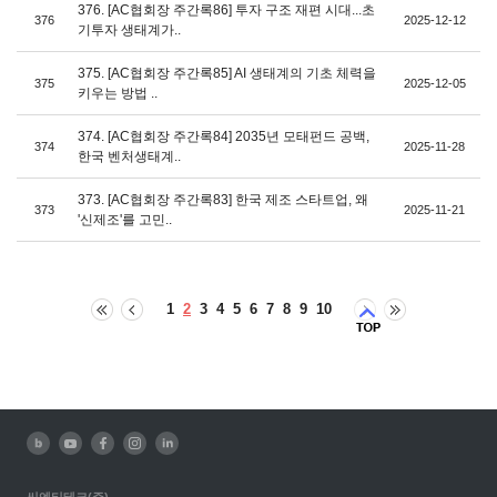
376. [AC협회장 주간록86] 투자 구조 재편 시대...초
376
2025-12-12
기투자 생태계가..
375. [AC협회장 주간록85] AI 생태계의 기초 체력을
375
2025-12-05
키우는 방법 ..
374. [AC협회장 주간록84] 2035년 모태펀드 공백,
374
2025-11-28
한국 벤처생태계..
373. [AC협회장 주간록83] 한국 제조 스타트업, 왜
373
2025-11-21
'신제조'를 고민..
1
2
3
4
5
6
7
8
9
10
씨엔티테크(주)