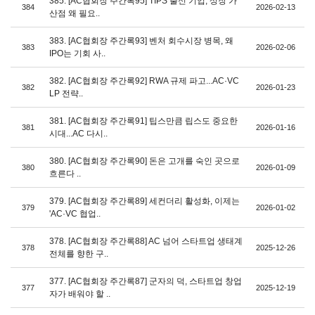
385. [AC협회장 주간록95] TIPS 출신 기업, 상장 가
384
2026-02-13
산점 왜 필요..
383. [AC협회장 주간록93] 벤처 회수시장 병목, 왜
383
2026-02-06
IPO는 기회 사..
382. [AC협회장 주간록92] RWA 규제 파고...AC·VC
382
2026-01-23
LP 전략..
381. [AC협회장 주간록91] 팁스만큼 립스도 중요한
381
2026-01-16
시대...AC 다시..
380. [AC협회장 주간록90] 돈은 고개를 숙인 곳으로
380
2026-01-09
흐른다 ..
379. [AC협회장 주간록89] 세컨더리 활성화, 이제는
379
2026-01-02
'AC·VC 협업..
378. [AC협회장 주간록88] AC 넘어 스타트업 생태계
378
2025-12-26
전체를 향한 구..
377. [AC협회장 주간록87] 군자의 덕, 스타트업 창업
377
2025-12-19
자가 배워야 할 ..