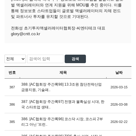
벌 액셀러레이터와 연계 지원을 위해 MOU를 추진 중이다. 이를
통해 정보보호 스타트업들이 글로벌 액셀러레이터의 자체 펀드
및 파트너사 투자를 유치할 것으로 기대된다.
전화성 초기투자액셀러레이터협회장·씨엔티테크 대표
glory@cntt.co.kr
번호
제목
날짜
388. [AC협회장 주간록98] 13.3조원 첨단전략산업
387
2026-03-15
금융지원, 기술패..
387. [AC협회장 주간록97] 전쟁과 불확실성 시대, 한
386
2026-03-08
국 스타트업 생태..
386. [AC협회장 주간록96] 코스닥 시장, 코스피 2부
385
2026-02-22
리그 아닌 '프런..