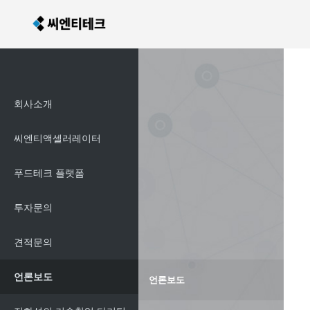
회사소개
씨엔티액셀러레이터
푸드테크 플랫폼
투자문의
견적문의
언론보도
언론보도