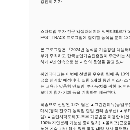
강진희 기자
스타트업 투자 전문 액셀러레이터 씨엔티테크가 ‘2
FAST TRACK 프로그램에 참여할 농식품 분야 1
본 프로그램은 「2024년 농식품 기술창업 액셀
부가 주최하고 한국농업기술진흥원이 주관하는 사
하게 4년 연속으로 본 사업의 운영을 맡고 있다.
씨엔티테크는 이번에 선발된 우수한 팀에 총 10억 
금을 연계할 예정이다. 또한 5개월 동안 비즈니스
는 교육과 맞춤형 멘토링, 투자유치를 위한 IR 역
모데이 참가 기회 등을 기획하여 제공한다.
최종으로 선발된 12개 팀은 ▲그린컨티뉴(농업부
대시(경작 전주기 농작업 협업 관리 솔루션) ▲루
템) ▲슬런치팩토리(K-두부 가공법을 이용한 비
100% 자연분해 기능성 종이멀치) ▲올리프(곤충
농업 기술 기반 희소 원료 물질 대량 생산 플랫폼