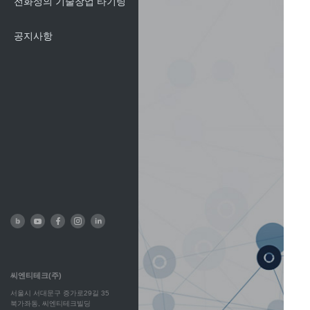
전화성의 기술창업 타기팅
공지사항
씨엔티테크(주)
서울시 서대문구 증가로29길 35
북가좌동, 씨엔티테크빌딩