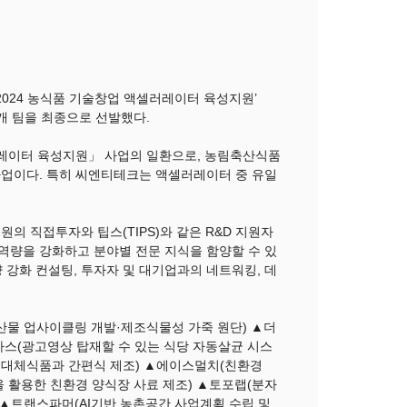
024 농식품 기술창업 액셀러레이터 육성지원’
2개 팀을 최종으로 선발했다.
러레이터 육성지원」 사업의 일환으로, 농림축산식품
업이다. 특히 씨엔티테크는 액셀러레이터 중 유일
원의 직접투자와 팁스(TIPS)와 같은 R&D 지원자
 역량을 강화하고 분야별 전문 지식을 함양할 수 있
량 강화 컨설팅, 투자자 및 대기업과의 네트워킹, 데
산물 업사이클링 개발·제조식물성 가죽 원단) ▲더
카스(광고영상 탑재할 수 있는 식당 자동살균 시스
건 대체식품과 간편식 제조) ▲에이스멀치(친환경
을 활용한 친환경 양식장 사료 제조) ▲토포랩(분자
) ▲트랜스파머(AI기반 농촌공간 사업계획 수립 및