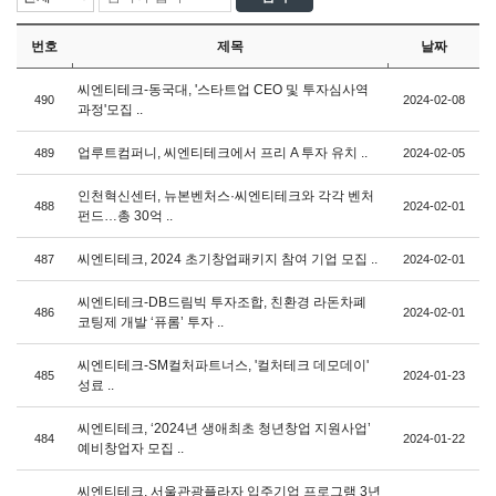
번호
제목
날짜
씨엔티테크-동국대, '스타트업 CEO 및 투자심사역
490
2024-02-08
과정'모집 ..
업루트컴퍼니, 씨엔티테크에서 프리 A 투자 유치 ..
489
2024-02-05
인천혁신센터, 뉴본벤처스·씨엔티테크와 각각 벤처
488
2024-02-01
펀드…총 30억 ..
씨엔티테크, 2024 초기창업패키지 참여 기업 모집 ..
487
2024-02-01
씨엔티테크-DB드림빅 투자조합, 친환경 라돈차폐
486
2024-02-01
코팅제 개발 ‘퓨롬’ 투자 ..
씨엔티테크-SM컬처파트너스, '컬처테크 데모데이'
485
2024-01-23
성료 ..
씨엔티테크, ‘2024년 생애최초 청년창업 지원사업’
484
2024-01-22
예비창업자 모집 ..
씨엔티테크, 서울관광플라자 입주기업 프로그램 3년