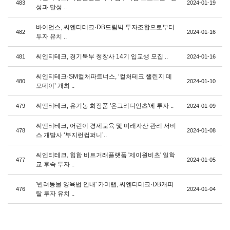
483
2024-01-19
성과 달성 ..
바이언스, 씨엔티테크·DB드림빅 투자조합으로부터
482
2024-01-16
투자 유치 ..
씨엔티테크, 경기북부 청창사 14기 입교생 모집 ..
481
2024-01-16
씨엔티테크·SM컬처파트너스, ‘컬처테크 챌린지 데
480
2024-01-10
모데이’ 개최 ..
씨엔티테크, 유기농 화장품 '온그리디언츠'에 투자 ..
479
2024-01-09
씨엔티테크, 어린이 경제교육 및 미래자산 관리 서비
478
2024-01-08
스 개발사 ‘부지런컴퍼니’..
씨엔티테크, 힙합 비트거래플랫폼 '제이원비츠' 일학
477
2024-01-05
교 후속 투자 ..
'반려동물 양육법 안내' 카미랩, 씨엔티테크·DB캐피
476
2024-01-04
탈 투자 유치 ..