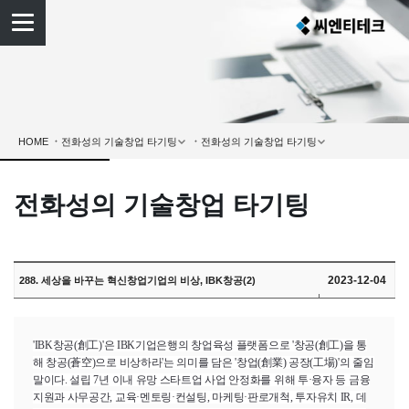
HOME
전화성의 기술창업 타기팅
2023-12-04
288. 세상을 바꾸는 혁신창업기업의 비상, IBK창공(2)
'IBK
창공(創工)'은
IBK
기업은행의 창업육성 플랫폼으로 '창공(創工)을 통
해 창공(蒼空)으로 비상하라'는 의미를 담은 '창업(創業) 공장(工場)'의 줄임
말이다. 설립 7년 이내 유망 스타트업 사업 안정화를 위해 투·융자 등 금융
지원과 사무공간, 교육·멘토링·컨설팅, 마케팅·판로개척, 투자유치
IR
, 데