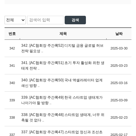
번호
제목
날짜
342. [AC협회장 주간록52] 디지털 금융 글로벌 허브
342
2025-03-30
전략 필요성 ..
341. [AC협회장 주간록51] 초기 투자 활성화 위한 생
341
2025-03-23
태계 전략 ..
340. [AC협회장 주간록50] 국내 액셀러레이터 업계
340
2025-03-16
쇄신 방향 ..
339. [AC협회장 주간록49] 한국 스타트업 생태계가
339
2025-03-09
나아가야 할 방향 ..
338. [AC협회장 주간록48] 스타트업 생태계, 너무 위
338
2025-02-23
축될 것 없다 ..
337. [AC협회장 주간록47] 스타트업 정신과 조선초
337
2025-02-17