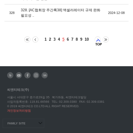
328. [AC협회장 주간록38] 액셀러레이터 규제 완화
328
2024-12-08
필요성 ..
1
2
3
4
5
6
7
8
9
10
씨엔티테크(주)
서울시 서대문구 증가로29길 35
북가좌동, 씨엔티테크빌딩
사업자등록번호: 119.81.66566
TEL: 02.309.0380
FAX: 02.309.0381
© 2019 씨엔티테크 CO.LTD ALL RIGHT RESERVED.
개인정보처리방침
FAMILY SITE