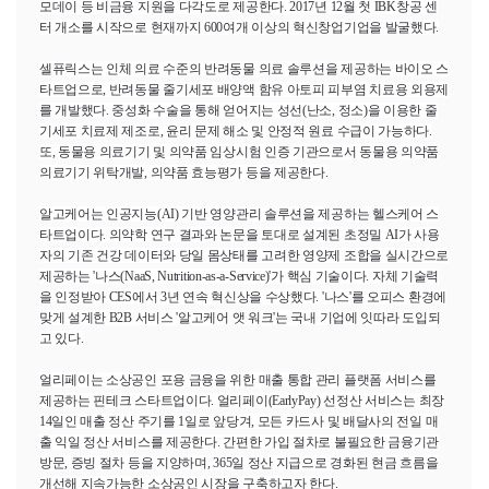
모데이 등 비금융 지원을 다각도로 제공한다. 2017년 12월 첫
IBK
창공 센
터 개소를 시작으로 현재까지 600여개 이상의 혁신창업기업을 발굴했다.
셀퓨릭스는 인체 의료 수준의 반려동물 의료 솔루션을 제공하는 바이오 스
타트업으로, 반려동물 줄기세포 배양액 함유 아토피 피부염 치료용 외용제
를 개발했다. 중성화 수술을 통해 얻어지는 성선(난소, 정소)을 이용한 줄
기세포 치료제 제조로, 윤리 문제 해소 및 안정적 원료 수급이 가능하다.
또, 동물용 의료기기 및 의약품 임상시험 인증 기관으로서 동물용 의약품
의료기기 위탁개발, 의약품 효능평가 등을 제공한다.
알고케어는 인공지능(
AI
) 기반 영양관리 솔루션을 제공하는 헬스케어 스
타트업이다. 의약학 연구 결과와 논문을 토대로 설계된 초정밀
AI
가 사용
자의 기존 건강 데이터와 당일 몸상태를 고려한 영양제 조합을 실시간으로
제공하는 '나스(
NaaS
,
Nutrition-as-a-Service
)'가 핵심 기술이다. 자체 기술력
을 인정받아
CES
에서 3년 연속 혁신상을 수상했다. '나스'를 오피스 환경에
맞게 설계한
B2B
서비스 '알고케어 앳 워크'는 국내 기업에 잇따라 도입되
고 있다.
얼리페이는 소상공인 포용 금융을 위한 매출 통합 관리 플랫폼 서비스를
제공하는 핀테크 스타트업이다. 얼리페이(
EarlyPay
) 선정산 서비스는 최장
14일인 매출 정산 주기를 1일로 앞당겨, 모든 카드사 및 배달사의 전일 매
출 익일 정산 서비스를 제공한다. 간편한 가입 절차로 불필요한 금융기관
방문, 증빙 절차 등을 지양하며, 365일 정산 지급으로 경화된 현금 흐름을
개선해 지속가능한 소상공인 시장을 구축하고자 한다.