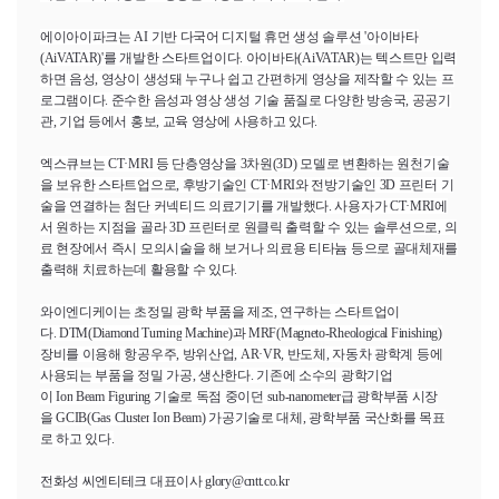
에이아이파크는
AI
기반 다국어 디지털 휴먼 생성 솔루션 '아이바타
(
AiVATAR
)'를 개발한 스타트업이다. 아이바타(
AiVATAR
)는 텍스트만 입력
하면 음성, 영상이 생성돼 누구나 쉽고 간편하게 영상을 제작할 수 있는 프
로그램이다. 준수한 음성과 영상 생성 기술 품질로 다양한 방송국, 공공기
관, 기업 등에서 홍보, 교육 영상에 사용하고 있다.
엑스큐브는
CT·MRI
등 단층영상을 3차원(3D) 모델로 변환하는 원천기술
을 보유한 스타트업으로, 후방기술인
CT·MRI
와 전방기술인 3D 프린터 기
술을 연결하는 첨단 커넥티드 의료기기를 개발했다. 사용자가
CT·MRI
에
서 원하는 지점을 골라 3D 프린터로 원클릭 출력할 수 있는 솔루션으로, 의
료 현장에서 즉시 모의시술을 해 보거나 의료용 티타늄 등으로 골대체재를
출력해 치료하는데 활용할 수 있다.
와이엔디케이는 초정밀 광학 부품을 제조, 연구하는 스타트업이
다.
DTM
(
Diamond
Turning
Machine
)과
MRF
(
Magneto-Rheological
Finishing
)
장비를 이용해 항공우주, 방위산업,
AR·VR
, 반도체, 자동차 광학계 등에
사용되는 부품을 정밀 가공, 생산한다. 기존에 소수의 광학기업
이
Ion
Beam
Figuring
기술로 독점 중이던
sub-nanometer
급 광학부품 시장
을
GCIB
(
Gas
Cluster
Ion
Beam
) 가공기술로 대체, 광학부품 국산화를 목표
로 하고 있다.
전화성 씨엔티테크 대표이사
glory
@
cntt.co.kr