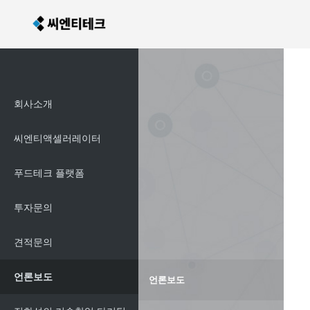
회사소개
씨엔티액셀러레이터
푸드테크 플랫폼
투자문의
견적문의
언론보도
언론보도