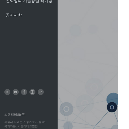
전화성의 기술창업 타기팅
공지사항
씨엔티테크(주)
서울시 서대문구 증가로29길 35
북가좌동, 씨엔티테크빌딩