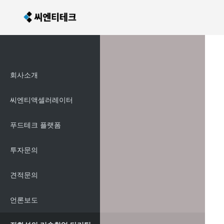
회사소개
씨엔티액셀러레이터
푸드테크 플랫폼
투자문의
견적문의
언론보도