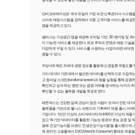
단비코퍼레이션은 국내 유일의 가정 파견 산후관리사 시스템을
스마트 매칭시스템을 장착해서 각종 고객지향 서비스를 제공한다
앱을 제공하고 있다.
셀버스는 가상공간 앱을 제공해 모바일 기반, 3D 렌더링 및 큐
이 가능한 서비스를 제공한다. 좌표 추적과 콘텐츠 매핑 기술을 
다양하게 꾸밀 수 있다. 서비스를 사용하는 사업자라면 비대면 
용할 수 있다.
우당네트웍은 차세대 생명 정보를 활용해 신경질환 위험도를 
가지 데이터 가운데에서 필요한 데이터를 선택적으로 수집하
고 펑셔널 스크린(functional screen)과 동물 실험을 통해 
확인하고 싶어 하는 병변 또는 염증 여부를 분석하는 이미지 AI
확인할 수 있는 플랫폼 개발을 목표로 한다.
레몬박스는 건강한 삶에 관심이 많은 사람이 모여서 만든 데이
플랫폼을 기반으로 웰니스 브랜드의 기획부터 제품 출시, 마케
기업이다. 1만건 이상의 소비자데이터와 4000건 이상의 제품
잡고 'AI 기반 빅데이터를 활용한 기능성 원료의 효능 검증 및
용해 건강기능식품 브랜드 '인생건강기능식품'을 출시했으며, 
체 온라인 쇼핑몰에서 D2C(Direct to Consumer) 형태