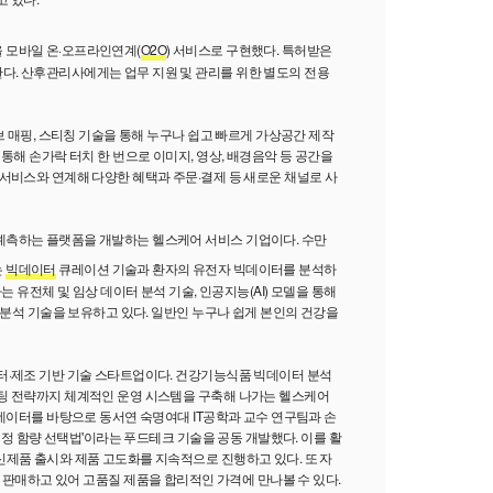
 모바일 온·오프라인연계(
O2O
) 서비스로 구현했다. 특허받은
. 산후관리사에게는 업무 지원 및 관리를 위한 별도의 전용
브 매핑, 스티칭 기술을 통해 누구나 쉽고 빠르게 가상공간 제작
통해 손가락 터치 한 번으로 이미지, 영상, 배경음악 등 공간을
서비스와 연계해 다양한 혜택과 주문·결제 등 새로운 채널로 사
예측하는 플랫폼을 개발하는 헬스케어 서비스 기업이다. 수만
는
빅데이터
큐레이션 기술과 환자의 유전자 빅데이터를 분석하
검증하는 유전체 및 임상 데이터 분석 기술, 인공지능(AI) 모델을 통해
 분석 기술을 보유하고 있다. 일반인 누구나 쉽게 본인의 건강을
터·제조 기반 기술 스타트업이다. 건강기능식품 빅데이터 분석
팅 전략까지 체계적인 운영 시스템을 구축해 나가는 헬스케어
 데이터를 바탕으로 동서연 숙명여대 IT공학과 교수 연구팀과 손
 적정 함량 선택법'이라는 푸드테크 기술을 공동 개발했다. 이를 활
신제품 출시와 제품 고도화를 지속적으로 진행하고 있다. 또 자
로 제품을 판매하고 있어 고품질 제품을 합리적인 가격에 만나볼 수 있다.