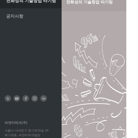
전화성의 기술창업 타기팅
전화성의 기술창업 타기팅
공지사항
씨엔티테크(주)
서울시 서대문구 증가로29길 35
북가좌동, 씨엔티테크빌딩