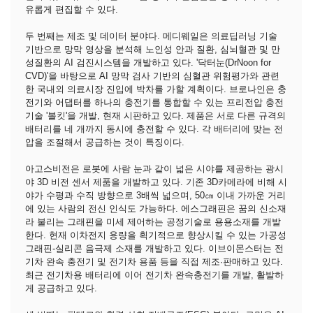
유롭게 편집할 수 있다.
두 번째는 제조 및 데이터 분야다. 메디웨일은 의료딥러닝 기술
기반으로 망막 영상을 분석해 노인성 안과 질환, 심뇌혈관 및 만
성질환의 AI 검진시스템을 개발하고 있다. '닥터눈(DrNoon for
CVD)'을 바탕으로 AI 망막 검사 기반의 심혈관 위험평가와 관련
한 국내외 의료시장 진입에 박차를 가할 계획이다. 브로나인은 충
전기와 어댑터를 하나의 충전기를 통합할 수 있는 프리전압 충전
기술 '볼킷'을 개발, 현재 시판하고 있다. 제품은 서로 다른 규격의
배터리를 네 개까지 동시에 충전할 수 있다. 각 배터리에 맞는 전
압을 조절해서 공급하는 것이 특징이다.
아고스비전은 로봇에 사람 눈과 같이 넓은 시야를 제공하는 광시
야 3D 비전 센서 제품을 개발하고 있다. 기존 3D카메라에 비해 시
야가 수평과 수직 방향으로 3배씩 넓으며, 50㎝ 이내 가까운 거리
에 있는 사람의 전신 인식도 가능하다. 에스그래핀은 꿈의 신소재
라 불리는 그래핀을 미세 제어하는 공정기술로 용용소재를 개발
한다. 현재 이차전지 용량을 획기적으로 향상시킬 수 있는 가공성
그래핀-실리콘 음극제 소재를 개발하고 있다. 이브이몬스터는 전
기차 완속 충전기 및 전기차 용품 등을 직접 제조·판매하고 있다.
최근 전기차용 배터리에 이어 전기차 완속충전기를 개발, 활발하
게 공급하고 있다.