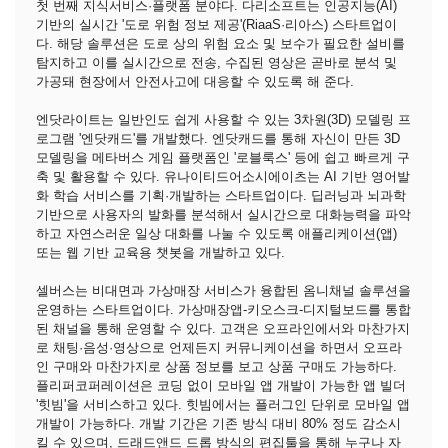
첫 번째 지식서비스·플랫폼 분야다. 다리소프트는 인공지능(AI)
기반의 실시간 '도로 위험 정보 제공'(RiaaS·리아스) 스타트업이
다. 해당 솔루션은 도로 상의 위험 요소 및 보수가 필요한 설비를
탐지하고 이를 실시간으로 전송, 수집된 영상은 곧바로 분석 및
가공돼 현장에서 안전사고에 대응할 수 있도록 해 준다.
엔닷라이트는 일반인도 쉽게 사용할 수 있는 3차원(3D) 모델링 프
로그램 '엔닷캐드'를 개발했다. 엔닷캐드를 통해 자신이 만든 3D
모델링을 메타버스 게임 플랫폼인 '로블룩스' 등에 쉽고 빠르게 구
축 및 활용할 수 있다. 유나이티드어소시에이츠는 AI 기반 영어발
화 학습 서비스를 기획·개발하는 스타트업이다. 딥러닝과 뇌과학
기반으로 사용자의 발화를 분석해서 실시간으로 대화능력을 파악
하고 자연스러운 일상 대화를 나눌 수 있도록 애플리케이션(앱)
또는 웹 기반 교육용 챗봇을 개발하고 있다.
셀버스는 비대면과 가상매장 서비스가 융합된 옴니채널 솔루션을
운영하는 스타트업이다. 가상매장앱-키오스크-디지털보드를 통합
된 채널을 통해 운영할 수 있다. 고객은 오프라인에서와 마찬가지
로 채팅·음성·영상으로 언제든지 커뮤니케이션을 하면서 오프라
인 구매와 마찬가지로 상품 정보를 보고 상품 구매도 가능하다.
플리퍼코퍼레이션은 코딩 없이 모바일 앱 개발이 가능한 앱 빌더
'힛빔'을 서비스하고 있다. 힛빔에서는 플러그인 단위로 모바일 앱
개발이 가능하다. 개발 기간은 기존 방식 대비 80% 정도 감소시
킬 수 있으며, 드래드앤드 드롭 방식의 편집툴을 통해 누구나 자