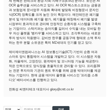
세 번째는 핀테크와 환경·사회·지배구조(ESG) 분야다. 로민은 AI
OCR 솔루션을 서비스하고 있다. AI OCR 텍스트스코프는 금융권
과 보험업계 문서업무 자동화 확대에 발맞춰 비정형문서 문자인
식(OCR) 정확도를 크게 높인 것이 특징이다. 메인테인은 폐기물
분석 및 데이터화 폐기물 평가, 폐기물을 매칭해서 폐기물 발생
시점부터 효과적으로 관리해 안정적인 순환자원 시스템을 구축하
는 기업이다. 스탁키퍼는 송아지를 길러서 수익을 내는 모바일 한
우 자산 플랫폼 '뱅카우'를 서비스하고 있다. 조각투자라는 새로운
투자 방식이 적용됐다. 값비싼 한우를 공동구매 형태로 소액 투자
하는 한우 분할 소유권은 특히 MZ세대의 인기를 얻고 있다.
제이제이앤컴퍼니스는 AI 정보통신기술(ICT) 기반의 순환 여과
스마트 양식 통합제어 시스템을 개발하고 있다. 이 시스템은 자동
화, 자율제어, 고장진단, 원격제어 및 모니터링 기능을 제공한다.
적은 인력으로도 양식장을 효율적으로 관리할 수 있다. 프리즘39
는 전문 투자자와 기관의 퀀트 투자를 위해 금융 빅데이터를 제공
하는 기업이다. 현재 금융 데이터 플랫폼 서비스인 '프리즘 스튜
디오' 배터서비스를 진행하고 있다.
전화성 씨엔티테크 대표이사 glory@cntt.co.kr