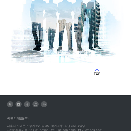
씨엔티테크(주)
서울시 서대문구 증가로29길 35
북가좌동, 씨엔티테크빌딩
사업자등록번호: 119.81.66566
TEL: 02.309.0380
FAX: 02.309.0381